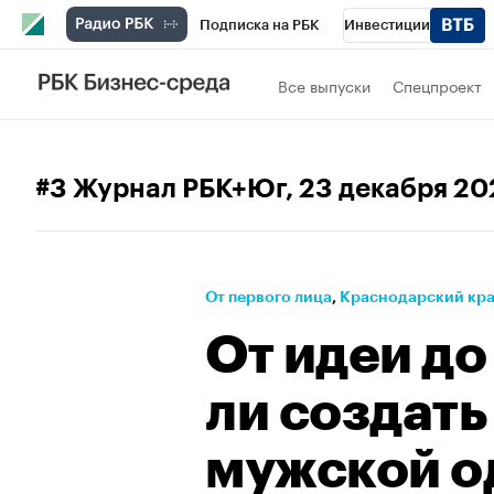
Подписка на РБК
Инвестиции
Телеканал
РБК Вино
Спорт
Школ
Все выпуски
Спецпроект
Визионеры
Национальные проекты
Исследования
Кредитные рейтинги
#3 Журнал РБК+Юг
, 23 декабря 20
Спецпроекты
Проверка контрагентов
Рынок наличной валюты
От первого лица
⁠,
Краснодарский кр
От идеи до
ли создать
мужской 