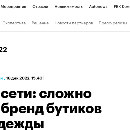
Мероприятия
Отрасли
Недвижимость
Autonews
РБК Ком
а управления РБК
РБК Образование
РБК Курсы
РБК Life
Т
Экспертиза
Решение
Новости партнеров
Пресс-релизы
Город
Стиль
Крипто
РБК Бизнес-среда
Дискуссионный к
Франшизы
Газета
Спецпроекты СПб
Конференции СПб
22
Политика
Экономика
Бизнес
Технологии и медиа
Фин
ай
,
16 дек 2022, 15:40
 сети: сложно
 бренд бутиков
одежды