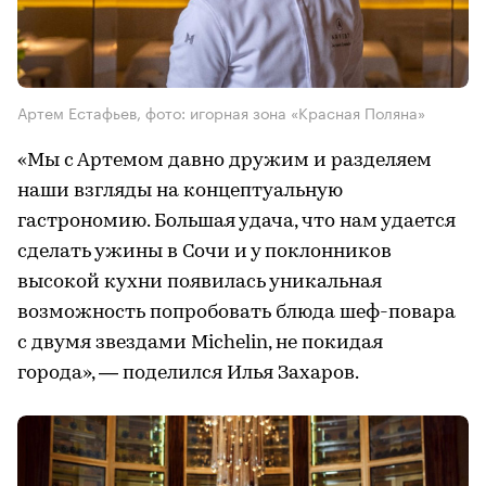
Артем Естафьев, фото: игорная зона «Красная Поляна»
«Мы с Артемом давно дружим и разделяем
наши взгляды на концептуальную
гастрономию. Большая удача, что нам удается
сделать ужины в Сочи и у поклонников
высокой кухни появилась уникальная
возможность попробовать блюда шеф-повара
с двумя звездами Michelin, не покидая
города», — поделился Илья Захаров.