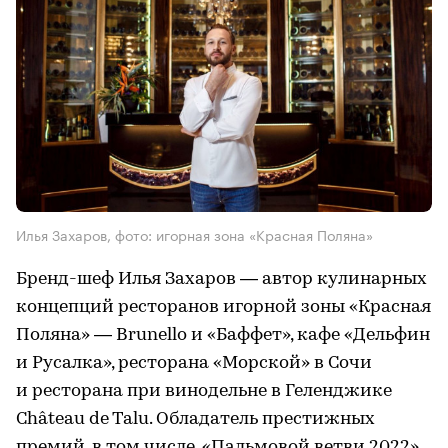
Илья Захаров, фото: игорная зона «Красная Поляна»
Бренд-шеф Илья Захаров — автор кулинарных
концепций ресторанов игорной зоны «Красная
Поляна» — Brunello и «Баффет», кафе «Дельфин
и Русалка», ресторана «Морской» в Сочи
и ресторана при винодельне в Геленджике
Château de Talu. Обладатель престижных
премий, в том числе, «Пальмовой ветви 2022»