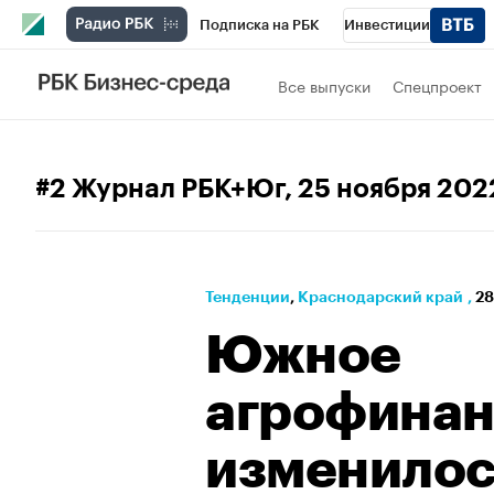
Подписка на РБК
Инвестиции
Телеканал
РБК Вино
Спорт
Школ
Все выпуски
Спецпроект
Визионеры
Национальные проекты
Исследования
Кредитные рейтинги
#2 Журнал РБК+Юг
, 25 ноября 202
Спецпроекты
Проверка контрагентов
Рынок наличной валюты
Тенденции
⁠,
Краснодарский край
,
28
Южное
агрофинан
изменилос