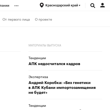
...
Краснодарский край
пании
ренды
От первого лица
О проекте
луб
МАТЕРИАЛЫ ВЫПУСКА
ансы
Тенденции
АПК недосчитался кадров
Экспертиза
Андрей Коробка: «Без генетики
в АПК Кубани импортозамещения
не будет»
Тенденции