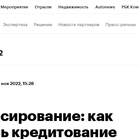
Мероприятия
Отрасли
Недвижимость
Autonews
РБК Ком
а управления РБК
РБК Образование
РБК Курсы
РБК Life
Т
Экспертиза
Решение
Новости партнеров
Пресс-релизы
Город
Стиль
Крипто
РБК Бизнес-среда
Дискуссионный к
Франшизы
Газета
Спецпроекты СПб
Конференции СПб
2
Политика
Экономика
Бизнес
Технологии и медиа
Фин
 ноя 2022, 15:28
сирование: как
ь кредитование