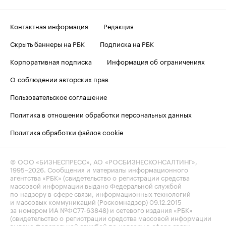
Контактная информация
Редакция
Скрыть баннеры на РБК
Подписка на РБК
Корпоративная подписка
Информация об ограничениях
О соблюдении авторских прав
Пользовательское соглашение
Политика в отношении обработки персональных данных
Политика обработки файлов cookie
© ООО «БИЗНЕСПРЕСС», АО «РОСБИЗНЕСКОНСАЛТИНГ»,
1995–2026
. Сообщения и материалы информационного
агентства «РБК» (свидетельство о регистрации средства
массовой информации выдано Федеральной службой
по надзору в сфере связи, информационных технологий
и массовых коммуникаций (Роскомнадзор) 09.12.2015
за номером ИА №ФС77-63848) и сетевого издания «РБК»
(свидетельство о регистрации средства массовой информации
выдано Федеральной службой по надзору в сфере связи,