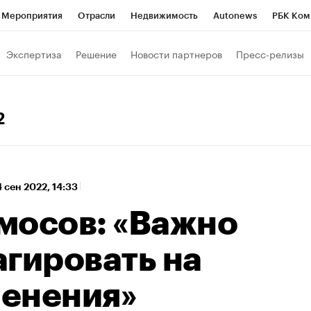
Мероприятия
Отрасли
Недвижимость
Autonews
РБК Ком
 РБК
РБК Образование
РБК Курсы
РБК Life
Тренды
Виз
Экспертиза
Решение
Новости партнеров
Пресс-релизы
ь
Крипто
РБК Бизнес-среда
Дискуссионный клуб
Исследо
зета
Спецпроекты СПб
Конференции СПб
Спецпроекты
2
кономика
Бизнес
Технологии и медиа
Финансы
Рынок на
4 сен 2022, 14:33
мосов: «Важно
агировать на
енения»