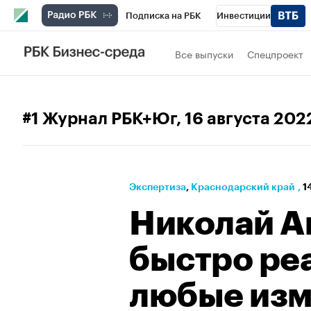
Подписка на РБК
Инвестиции
РБК Вино
Спорт
Школа управления
Все выпуски
Спецпроект
Национальные проекты
Город
Стил
Кредитные рейтинги
Франшизы
Га
#1 Журнал РБК+Юг
, 16 августа 202
Проверка контрагентов
Политика
Э
Экспертиза
⁠,
Краснодарский край
,
1
Николай А
быстро ре
любые изм