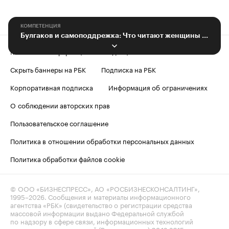
КОМПЕТЕНЦИЯ
Булгаков и самоподдрежка: Что читают женщины Юга
Контактная информация
Редакция
Скрыть баннеры на РБК
Подписка на РБК
Корпоративная подписка
Информация об ограничениях
О соблюдении авторских прав
Пользовательское соглашение
Политика в отношении обработки персональных данных
Политика обработки файлов cookie
© ООО «БИЗНЕСПРЕСС», АО «РОСБИЗНЕСКОНСАЛТИНГ»,
1995–2026
. Сообщения и материалы информационного
агентства «РБК» (свидетельство о регистрации средства
массовой информации выдано Федеральной службой
по надзору в сфере связи, информационных технологий
и массовых коммуникаций (Роскомнадзор) 09.12.2015