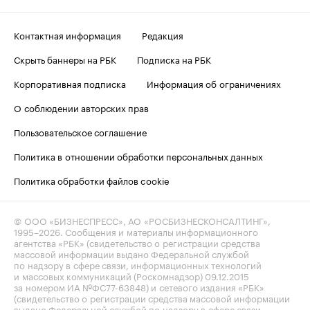
Контактная информация
Редакция
Скрыть баннеры на РБК
Подписка на РБК
Корпоративная подписка
Информация об ограничениях
О соблюдении авторских прав
Пользовательское соглашение
Политика в отношении обработки персональных данных
Политика обработки файлов cookie
© ООО «БИЗНЕСПРЕСС», АО «РОСБИЗНЕСКОНСАЛТИНГ»,
1995–2026
. Сообщения и материалы информационного
агентства «РБК» (свидетельство о регистрации средства
массовой информации выдано Федеральной службой
по надзору в сфере связи, информационных технологий
и массовых коммуникаций (Роскомнадзор) 09.12.2015
за номером ИА №ФС77-63848) и сетевого издания «РБК»
(свидетельство о регистрации средства массовой информации
выдано Федеральной службой по надзору в сфере связи,