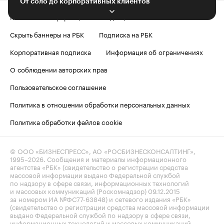
От соло до корпоративных клиентов
Контактная информация
Редакция
Скрыть баннеры на РБК
Подписка на РБК
Корпоративная подписка
Информация об ограничениях
О соблюдении авторских прав
Пользовательское соглашение
Политика в отношении обработки персональных данных
Политика обработки файлов cookie
© ООО «БИЗНЕСПРЕСС», АО «РОСБИЗНЕСКОНСАЛТИНГ»,
1995–2026
. Сообщения и материалы информационного
агентства «РБК» (свидетельство о регистрации средства
массовой информации выдано Федеральной службой
по надзору в сфере связи, информационных технологий
и массовых коммуникаций (Роскомнадзор) 09.12.2015
за номером ИА №ФС77-63848) и сетевого издания «РБК»
(свидетельство о регистрации средства массовой информации
выдано Федеральной службой по надзору в сфере связи,
информационных технологий и массовых коммуникаций