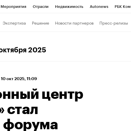
Мероприятия
Отрасли
Недвижимость
Autonews
РБК Ком
а управления РБК
РБК Образование
РБК Курсы
РБК Life
Т
Экспертиза
Решение
Новости партнеров
Пресс-релизы
Город
Стиль
Крипто
РБК Бизнес-среда
Дискуссионный к
Франшизы
Газета
Спецпроекты СПб
Конференции СПб
 октября 2025
Политика
Экономика
Бизнес
Технологии и медиа
Фин
,
10 окт 2025, 11:09
нный центр
 стал
 форума