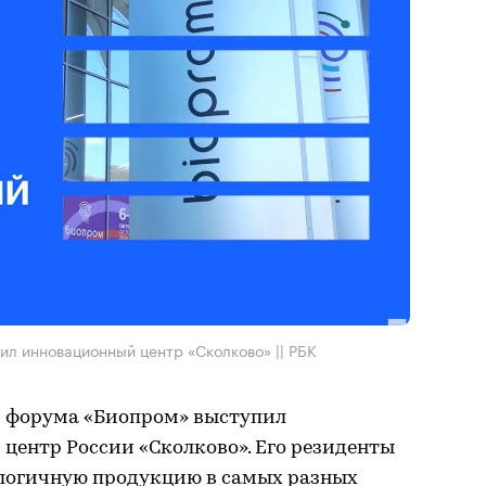
л инновационный центр «Сколково» || РБК
м форума «Биопром» выступил
ентр России «Сколково». Его резиденты
логичную продукцию в самых разных