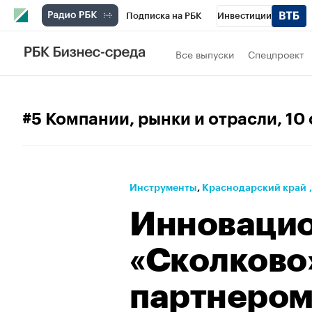
Подписка на РБК
Инвестиции
Телеканал
РБК Вино
Спорт
Школ
Все выпуски
Спецпроект
Визионеры
Национальные проекты
Исследования
Кредитные рейтинги
#5 Компании, рынки и отрасли
, 10
Спецпроекты
Проверка контрагентов
Рынок наличной валюты
Инструменты
⁠,
Краснодарский край
Инновацио
«Сколково»
партнером