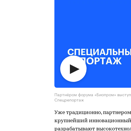
Партнёром форума «Биопром» выступи
Спецрепортаж
Уже традиционно, партнеро
крупнейший инновационный ц
разрабатывают высокотехно