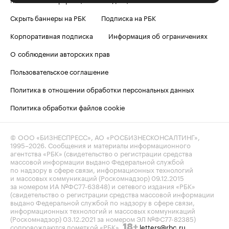
Скрыть баннеры на РБК
Подписка на РБК
Корпоративная подписка
Информация об ограничениях
О соблюдении авторских прав
Пользовательское соглашение
Политика в отношении обработки персональных данных
Политика обработки файлов cookie
© ООО «БИЗНЕСПРЕСС», АО «РОСБИЗНЕСКОНСАЛТИНГ»,
1995–2026
. Сообщения и материалы информационного
агентства «РБК» (свидетельство о регистрации средства
массовой информации выдано Федеральной службой
по надзору в сфере связи, информационных технологий
и массовых коммуникаций (Роскомнадзор) 09.12.2015
за номером ИА №ФС77-63848) и сетевого издания «РБК»
(свидетельство о регистрации средства массовой информации
выдано Федеральной службой по надзору в сфере связи,
информационных технологий и массовых коммуникаций
(Роскомнадзор) 03.12.2021 за номером ЭЛ №ФС77-82385)
сопровождаются пометкой «РБК».
letters@rbc.ru
18+