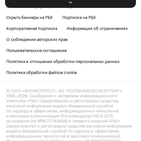
Контактная информация
Редакция
Скрыть баннеры на РБК
Подписка на РБК
Корпоративная подписка
Информация об ограничениях
О соблюдении авторских прав
Пользовательское соглашение
Политика в отношении обработки персональных данных
Политика обработки файлов cookie
© ООО «БИЗНЕСПРЕСС», АО «РОСБИЗНЕСКОНСАЛТИНГ»,
1995–2026
. Сообщения и материалы информационного
агентства «РБК» (свидетельство о регистрации средства
массовой информации выдано Федеральной службой
по надзору в сфере связи, информационных технологий
и массовых коммуникаций (Роскомнадзор) 09.12.2015
за номером ИА №ФС77-63848) и сетевого издания «РБК»
(свидетельство о регистрации средства массовой информации
выдано Федеральной службой по надзору в сфере связи,
информационных технологий и массовых коммуникаций
(Роскомнадзор) 03.12.2021 за номером ЭЛ №ФС77-82385)