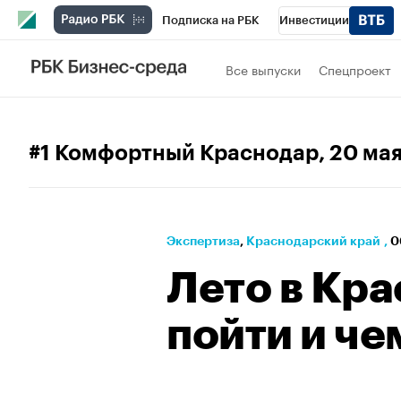
Подписка на РБК
Инвестиции
Телеканал
РБК Вино
Спорт
Школ
Все выпуски
Спецпроект
Визионеры
Национальные проекты
Исследования
Кредитные рейтинги
#1 Комфортный Краснодар
, 20 ма
Спецпроекты
Проверка контрагентов
Рынок наличной валюты
Экспертиза
⁠,
Краснодарский край
,
0
Лето в Кра
пойти и че