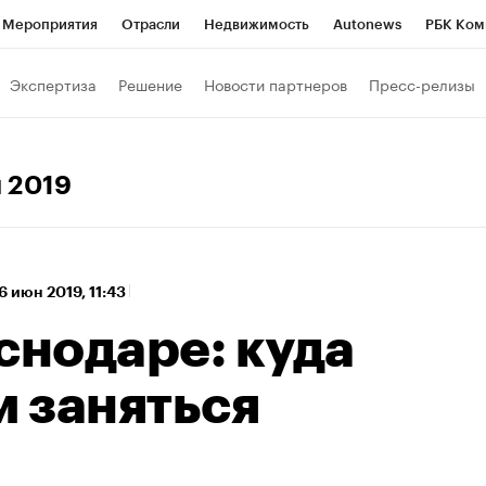
Мероприятия
Отрасли
Недвижимость
Autonews
РБК Ком
а управления РБК
РБК Образование
РБК Курсы
РБК Life
Т
Экспертиза
Решение
Новости партнеров
Пресс-релизы
Город
Стиль
Крипто
РБК Бизнес-среда
Дискуссионный к
Франшизы
Газета
Спецпроекты СПб
Конференции СПб
я 2019
Политика
Экономика
Бизнес
Технологии и медиа
Фин
6 июн 2019, 11:43
снодаре: куда
м заняться