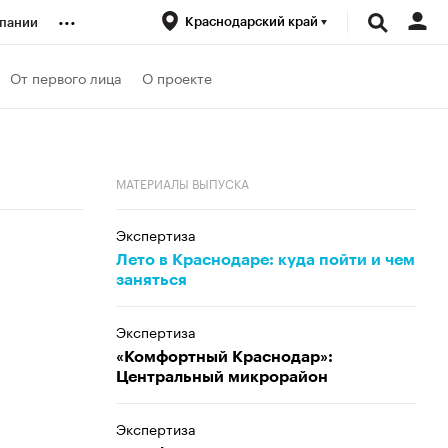
...
Краснодарский край
пании
ренды
От первого лица
О проекте
луб
МАТЕРИАЛЫ ВЫПУСКА
ансы
Экспертиза
Лето в Краснодаре: куда пойти и чем
заняться
Экспертиза
«Комфортный Краснодар»:
Центральный микрорайон
Экспертиза