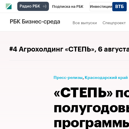
Подписка на РБК
Инвестиции
Телеканал
РБК Вино
Спорт
Школ
Все выпуски
Спецпроект
Визионеры
Национальные проекты
Исследования
Кредитные рейтинги
#4 Агрохолдинг «СТЕПЬ»
, 6 август
Спецпроекты
Проверка контрагентов
Рынок наличной валюты
Пресс-релизы
⁠,
Краснодарский край
«СТЕПЬ» п
полугодов
программы