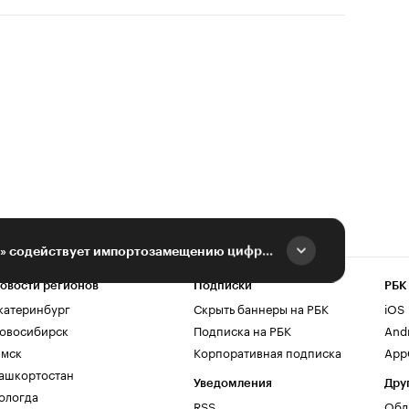
Агрохолдинг «СТЕПЬ» содействует импортозамещению цифровых продуктов в РФ
овости регионов
Подписки
РБК
катеринбург
Скрыть баннеры на РБК
iOS
овосибирск
Подписка на РБК
And
мск
Корпоративная подписка
AppG
ашкортостан
Уведомления
Дру
ологда
RSS
Обл