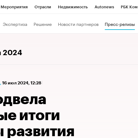
Мероприятия
Отрасли
Недвижимость
Autonews
РБК Ком
а управления РБК
РБК Образование
РБК Курсы
РБК Life
Т
Экспертиза
Решение
Новости партнеров
Пресс-релизы
Город
Стиль
Крипто
РБК Бизнес-среда
Дискуссионный к
Франшизы
Газета
Спецпроекты СПб
Конференции СПб
а 2024
Политика
Экономика
Бизнес
Технологии и медиа
Фин
,
16 июл 2024, 12:28
одвела
ые итоги
 развития