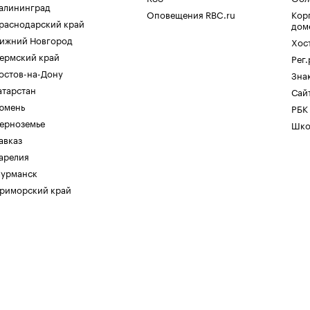
алининград
Оповещения RBC.ru
Кор
раснодарский край
дом
ижний Новгород
Хос
ермский край
Рег
остов-на-Дону
Зна
атарстан
Сайт
юмень
РБК
ерноземье
Шко
авказ
арелия
урманск
риморский край