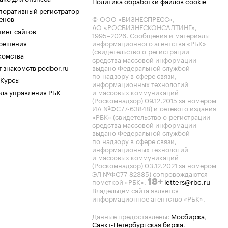
Политика обработки файлов cookie
поративный регистратор
енов
© ООО «БИЗНЕСПРЕСС»,
АО «РОСБИЗНЕСКОНСАЛТИНГ»,
тинг сайтов
1995–2026
. Сообщения и материалы
.решения
информационного агентства «РБК»
(свидетельство о регистрации
комства
средства массовой информации
 знакомств podbor.ru
выдано Федеральной службой
по надзору в сфере связи,
 Курсы
информационных технологий
ла управления РБК
и массовых коммуникаций
(Роскомнадзор) 09.12.2015 за номером
ИА №ФС77-63848) и сетевого издания
«РБК» (свидетельство о регистрации
средства массовой информации
выдано Федеральной службой
по надзору в сфере связи,
информационных технологий
и массовых коммуникаций
(Роскомнадзор) 03.12.2021 за номером
ЭЛ №ФС77-82385) сопровождаются
пометкой «РБК».
letters@rbc.ru
18+
Владельцем сайта является
информационное агентство «РБК».
Данные предоставлены:
Мосбиржа
,
Санкт-Петербургская биржа
.