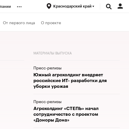
...
Краснодарский край
пании
ренды
От первого лица
О проекте
луб
МАТЕРИАЛЫ ВЫПУСКА
ансы
Пресс-релизы
Южный агрохолдинг внедряет
российские ИТ- разработки для
уборки урожая
Пресс-релизы
Агрохолдинг «СТЕПЬ» начал
сотрудничество с проектом
«Доноры Дона»