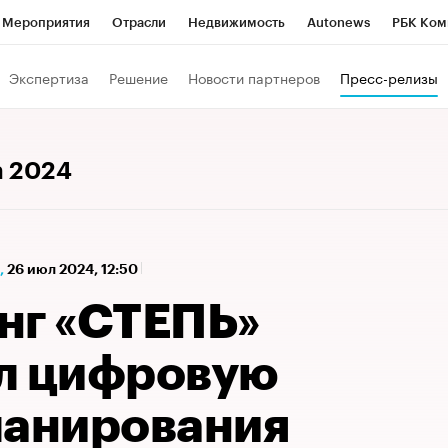
Мероприятия
Отрасли
Недвижимость
Autonews
РБК Ком
а управления РБК
РБК Образование
РБК Курсы
РБК Life
Т
Экспертиза
Решение
Новости партнеров
Пресс-релизы
Город
Стиль
Крипто
РБК Бизнес-среда
Дискуссионный к
Франшизы
Газета
Спецпроекты СПб
Конференции СПб
а 2024
Политика
Экономика
Бизнес
Технологии и медиа
Фин
,
26 июл 2024, 12:50
нг «СТЕПЬ»
л цифровую
ланирования