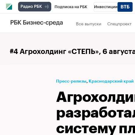
Подписка на РБК
Инвестиции
Телеканал
РБК Вино
Спорт
Школ
Все выпуски
Спецпроект
Визионеры
Национальные проекты
Исследования
Кредитные рейтинги
#4 Агрохолдинг «СТЕПЬ»
, 6 август
Спецпроекты
Проверка контрагентов
Рынок наличной валюты
Пресс-релизы
⁠,
Краснодарский край
Агрохолди
разработа
систему п