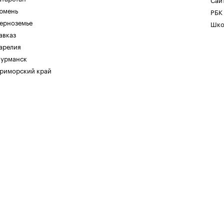
юмень
РБК
ерноземье
Шко
авказ
арелия
урманск
риморский край