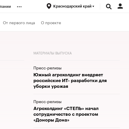
...
Краснодарский край
пании
ренды
От первого лица
О проекте
луб
МАТЕРИАЛЫ ВЫПУСКА
ансы
Пресс-релизы
Южный агрохолдинг внедряет
российские ИТ- разработки для
уборки урожая
Пресс-релизы
Агрохолдинг «СТЕПЬ» начал
сотрудничество с проектом
«Доноры Дона»