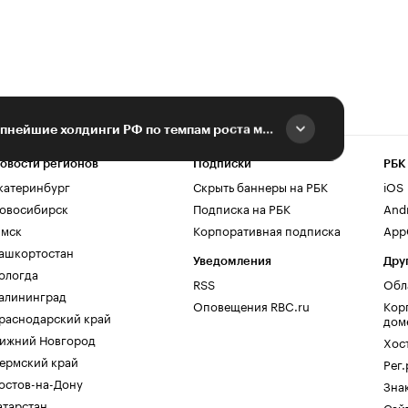
«СТЕПЬ» обошла крупнейшие холдинги РФ по темпам роста молочного сектора
овости регионов
Подписки
РБК
катеринбург
Скрыть баннеры на РБК
iOS
овосибирск
Подписка на РБК
And
мск
Корпоративная подписка
AppG
ашкортостан
Уведомления
Дру
ологда
RSS
Обл
алининград
Оповещения RBC.ru
Кор
раснодарский край
дом
ижний Новгород
Хос
ермский край
Рег
остов-на-Дону
Зна
атарстан
Сайт