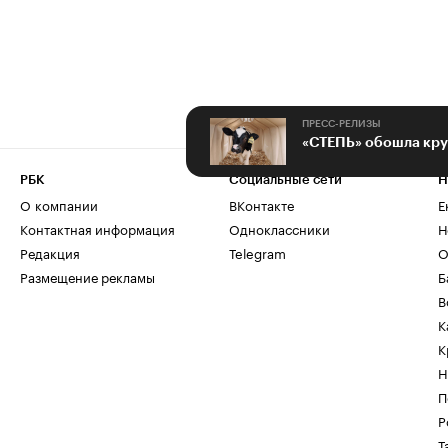
ПРЕСС-РЕЛИЗЫ
РБК
Социальные сети
Н
О компании
ВКонтакте
Е
Контактная информация
Одноклассники
Н
Редакция
Telegram
О
Размещение рекламы
Б
В
К
К
Н
П
Р
Т