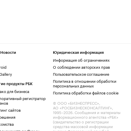
 Новости
Юридическая информация
Информация об ограничениях
roid
О соблюдении авторских прав
allery
Пользовательское соглашение
Политика в отношении обработки
гие продукты РБК
персональных данных
ако для бизнеса
Политика обработки файлов cookie
поративный регистратор
енов
© ООО «БИЗНЕСПРЕСС»,
АО «РОСБИЗНЕСКОНСАЛТИНГ»,
тинг сайтов
1995–2026
. Сообщения и материалы
.решения
информационного агентства «РБК»
(свидетельство о регистрации
комства
средства массовой информации
 знакомств podbor.ru
выдано Федеральной службой