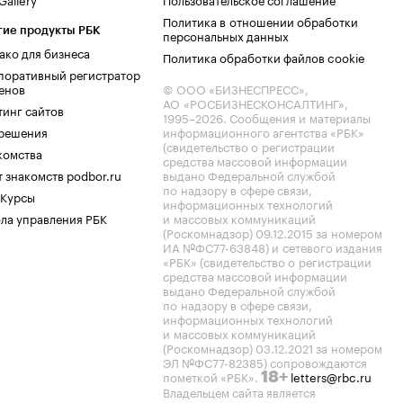
Политика в отношении обработки
гие продукты РБК
персональных данных
ако для бизнеса
Политика обработки файлов cookie
поративный регистратор
енов
© ООО «БИЗНЕСПРЕСС»,
АО «РОСБИЗНЕСКОНСАЛТИНГ»,
тинг сайтов
1995–2026
. Сообщения и материалы
.решения
информационного агентства «РБК»
(свидетельство о регистрации
комства
средства массовой информации
 знакомств podbor.ru
выдано Федеральной службой
по надзору в сфере связи,
 Курсы
информационных технологий
ла управления РБК
и массовых коммуникаций
(Роскомнадзор) 09.12.2015 за номером
ИА №ФС77-63848) и сетевого издания
«РБК» (свидетельство о регистрации
средства массовой информации
выдано Федеральной службой
по надзору в сфере связи,
информационных технологий
и массовых коммуникаций
(Роскомнадзор) 03.12.2021 за номером
ЭЛ №ФС77-82385) сопровождаются
пометкой «РБК».
letters@rbc.ru
18+
Владельцем сайта является