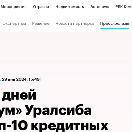
Мероприятия
Отрасли
Недвижимость
Autonews
РБК Ком
а управления РБК
РБК Образование
РБК Курсы
РБК Life
Т
Экспертиза
Решение
Новости партнеров
Пресс-релизы
Город
Стиль
Крипто
РБК Бизнес-среда
Дискуссионный к
Франшизы
Газета
Спецпроекты СПб
Конференции СПб
Политика
Экономика
Бизнес
Технологии и медиа
Фин
,
29 янв 2024, 15:49
 дней
ум» Уралсиба
оп-10 кредитных