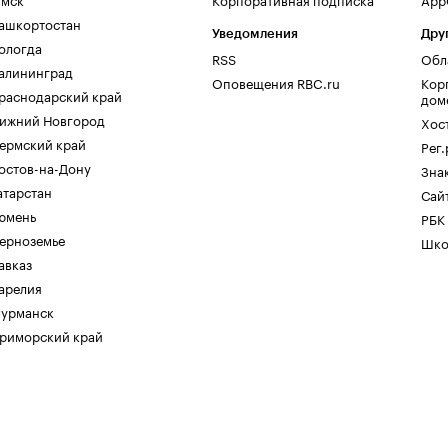
ашкортостан
Уведомления
Дру
ологда
RSS
Обл
алининград
Оповещения RBC.ru
Кор
раснодарский край
дом
ижний Новгород
Хос
ермский край
Рег
остов-на-Дону
Зна
атарстан
Сайт
юмень
РБК
ерноземье
Шко
авказ
арелия
урманск
риморский край