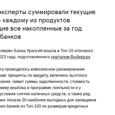
 эксперты суммировали текущие
 каждому из продуктов
ие все накопленные за год
 банков
симум» Банка Уралсиб вошла в Топ-10 итогового 
023 года, подготовленного 
порталом Выберу.ру
.
нга проводилось комплексное ранжирование 
: проценты по кредиту, величина льготного 
вания, лимит суммы задолженности, стоимость 
змер кешбэка в программе лояльности и у 
условия снятия наличных средств, а также ряд 
тинг попали 20 наиболее выгодных для заемщиков 
х банков из Топ-100 по размерам кредитных 