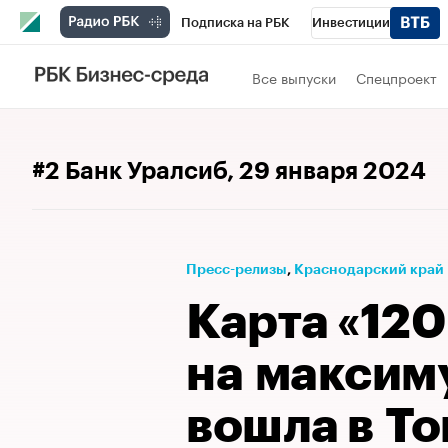
Подписка на РБК
Инвестиции
Телеканал
РБК Вино
Спорт
Школ
Все выпуски
Спецпроект
Визионеры
Национальные проекты
Исследования
Кредитные рейтинги
#2 Банк Уралсиб
, 29 января 2024
Спецпроекты
Проверка контрагентов
Рынок наличной валюты
Пресс-релизы
⁠,
Краснодарский край
Карта «120
на максим
вошла в Т