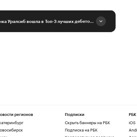
Карта «Прибыль» Банка Уралсиб вошла в Топ-3 лучших дебетовых карт 2023г.
овости регионов
Подписки
РБК
катеринбург
Скрыть баннеры на РБК
iOS
овосибирск
Подписка на РБК
And
мск
Корпоративная подписка
AppG