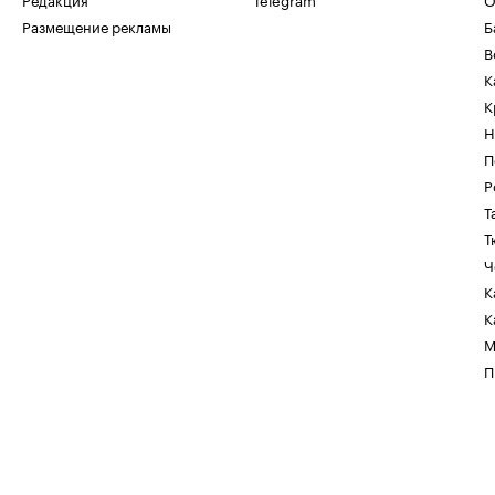
Размещение рекламы
Б
В
К
К
Н
П
Р
Т
Т
Ч
К
К
М
П