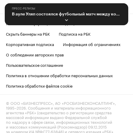
ПРЕСС-РЕЛИЗЫ
В ауле Уляп состоялся футбольный матч между командами Адыгеи и Кубани
Контактная информация
Редакция
Скрыть баннеры на РБК
Подписка на РБК
Корпоративная подписка
Информация об ограничениях
О соблюдении авторских прав
Пользовательское соглашение
Политика в отношении обработки персональных данных
Политика обработки файлов cookie
© ООО «БИЗНЕСПРЕСС», АО «РОСБИЗНЕСКОНСАЛТИНГ»,
1995–2026
. Сообщения и материалы информационного
агентства «РБК» (свидетельство о регистрации средства
массовой информации выдано Федеральной службой
по надзору в сфере связи, информационных технологий
и массовых коммуникаций (Роскомнадзор) 09.12.2015
за номером ИА №ФС77-63848) и сетевого издания «РБК»