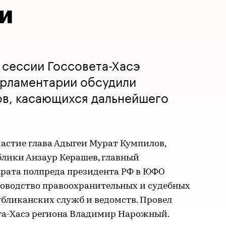
и
 сессии Госсовета-Хасэ
арламентарии обсудили
ов, касающихся дальнейшего
частие глава Адыгеи Мурат Кумпилов,
блики Анзаур Керашев, главный
рата полпреда президента РФ в ЮФО
ководство правоохранительных и судебных
убликанских служб и ведомств. Провел
ета-Хасэ региона Владимир Нарожный.