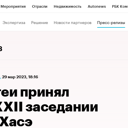
Мероприятия
Отрасли
Недвижимость
Autonews
РБК Ком
а управления РБК
РБК Образование
РБК Курсы
РБК Life
Т
Экспертиза
Решение
Новости партнеров
Пресс-релизы
Город
Стиль
Крипто
РБК Бизнес-среда
Дискуссионный к
Франшизы
Газета
Спецпроекты СПб
Конференции СПб
3
Политика
Экономика
Бизнес
Технологии и медиа
Фин
,
29 мар 2023, 18:16
геи принял
XXII заседании
-Хасэ