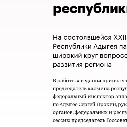
республик
На состоявшейся XXII
Республики Адыгея п
широкий круг вопрос
развития региона
В работе заседания принял у
председатель кабмина респу
федеральный инспектор аппа
по Адыгее Сергей Дрокин, ру
органов, федеральных и респ
сессию председатель Госсов