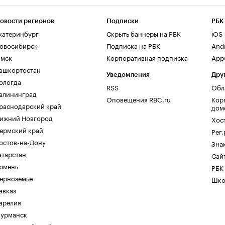
овости регионов
Подписки
РБК
катеринбург
Скрыть баннеры на РБК
iOS
овосибирск
Подписка на РБК
And
мск
Корпоративная подписка
AppG
ашкортостан
Уведомления
Дру
ологда
RSS
Обл
алининград
Оповещения RBC.ru
Кор
раснодарский край
дом
ижний Новгород
Хос
ермский край
Рег
остов-на-Дону
Зна
атарстан
Сайт
юмень
РБК
ерноземье
Шко
авказ
арелия
урманск