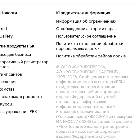
 Новости
Юридическая информация
Информация об ограничениях
roid
О соблюдении авторских прав
allery
Пользовательское соглашение
Политика в отношении обработки
гие продукты РБК
персональных данных
ако для бизнеса
Политика обработки файлов cookie
поративный регистратор
енов
© ООО «БИЗНЕСПРЕСС»,
АО «РОСБИЗНЕСКОНСАЛТИНГ»,
тинг сайтов
1995–2026
. Сообщения и материалы
.решения
информационного агентства «РБК»
(свидетельство о регистрации
комства
средства массовой информации
 знакомств podbor.ru
выдано Федеральной службой
по надзору в сфере связи,
 Курсы
информационных технологий
ла управления РБК
и массовых коммуникаций
(Роскомнадзор) 09.12.2015 за номером
ИА №ФС77-63848) и сетевого издания
«РБК» (свидетельство о регистрации
средства массовой информации
выдано Федеральной службой