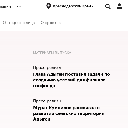
...
Краснодарский край
пании
ренды
От первого лица
О проекте
луб
МАТЕРИАЛЫ ВЫПУСКА
ансы
Пресс-релизы
Глава Адыгеи поставил задачи по
созданию условий для филиала
госфонда
Пресс-релизы
Мурат Кумпилов рассказал о
развитии сельских территорий
Адыгеи