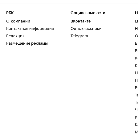
РБК
Социальные сети
Н
О компании
ВКонтакте
Е
Контактная информация
Одноклассники
Н
Редакция
Telegram
О
Размещение рекламы
Б
В
К
К
Н
П
Р
Т
Т
Ч
К
К
М