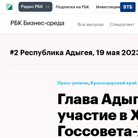
Подписка на РБК
Инвестиции
Телеканал
РБК Вино
Спорт
Школ
Все выпуски
Спецпроект
Визионеры
Национальные проекты
Исследования
Кредитные рейтинги
#2 Республика Адыгея
, 19 мая 202
Спецпроекты
Проверка контрагентов
Рынок наличной валюты
Пресс-релизы
⁠,
Краснодарский край
Глава Ады
участие в 
Госсовета