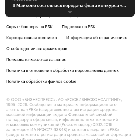
В Майкопе состоялась передача флага конкурса «Мастер года»
Контактная информация
Редакция
Скрыть баннеры на РБК
Подписка на РБК
Корпоративная подписка
Информация об ограничениях
О соблюдении авторских прав
Пользовательское соглашение
Политика в отношении обработки персональных данных
Политика обработки файлов cookie
© ООО «БИЗНЕСПРЕСС», АО «РОСБИЗНЕСКОНСАЛТИНГ»,
1995–2026
. Сообщения и материалы информационного
агентства «РБК» (свидетельство о регистрации средства
массовой информации выдано Федеральной службой
по надзору в сфере связи, информационных технологий
и массовых коммуникаций (Роскомнадзор) 09.12.2015
за номером ИА №ФС77-63848) и сетевого издания «РБК»
(свидетельство о регистрации средства массовой информации
выдано Федеральной службой по надзору в сфере связи,