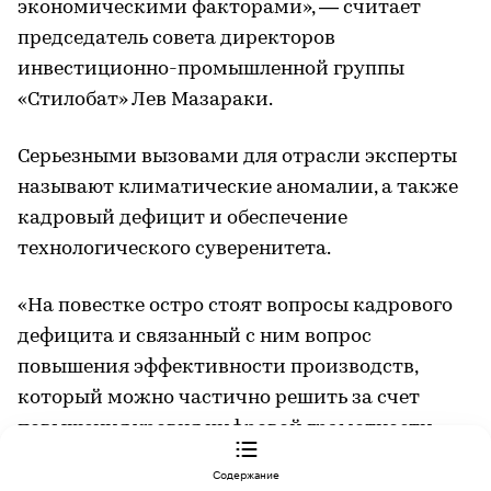
экономическими факторами», — считает
председатель совета директоров
инвестиционно-промышленной группы
«Стилобат» Лев Мазараки.
Серьезными вызовами для отрасли эксперты
называют климатические аномалии, а также
кадровый дефицит и обеспечение
технологического суверенитета.
«На повестке остро стоят вопросы кадрового
дефицита и связанный с ним вопрос
повышения эффективности производств,
который можно частично решить за счет
повышения уровня цифровой грамотности
ОТ ПЕРВОГО ЛИЦА
и цифровизации агросектора. Серьезный
Задача со звездочкой: как ЮФУ готовит ИИ-специалистов мирового уровня
Содержание
вызов для АПК — это технологический