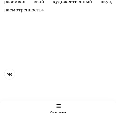
развивая свой художественный вкус,
насмотренность».
Контактная информация
Редакция
Скрыть баннеры на РБК
Подписка на РБК
Содержание