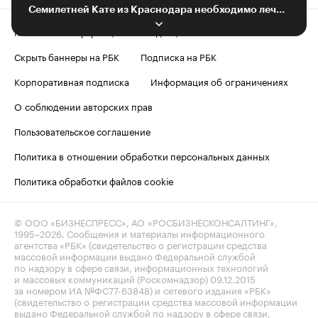
Семилетней Кате из Краснодара необходимо лечение
Контактная информация
Редакция
Скрыть баннеры на РБК
Подписка на РБК
Корпоративная подписка
Информация об ограничениях
О соблюдении авторских прав
Пользовательское соглашение
Политика в отношении обработки персональных данных
Политика обработки файлов cookie
© ООО «БИЗНЕСПРЕСС», АО «РОСБИЗНЕСКОНСАЛТИНГ»,
1995–2026
. Сообщения и материалы информационного
агентства «РБК» (свидетельство о регистрации средства
массовой информации выдано Федеральной службой
по надзору в сфере связи, информационных технологий
и массовых коммуникаций (Роскомнадзор) 09.12.2015
за номером ИА №ФС77-63848) и сетевого издания «РБК»
(свидетельство о регистрации средства массовой информации
выдано Федеральной службой по надзору в сфере связи,