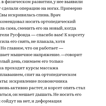
 в физическом развитии, у нее выявили
т сделали операцию на ногах. Примерно
у Евы искривилась спина. Врач
екомендовал носить ортопедический
ла сама, сменить его на новый, когда
тели Русфонда — спасибо вам! К корсету
ила его снять, не плакала, хотя
Но главное, что он работает —
ьшает мышечное напряжение. —говорит
елый день, снимаем его только
очка проходит курсы массажа
 плаванием, спит на ортопедическом
ьтаты: искривление позвоночника
новь активно растет, и корсет опять стал
ться, он мешает дышать. Не носить его
я сойдут на нет, и деформация