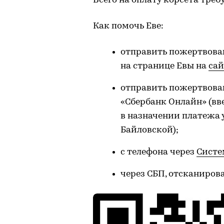
Всего на оплату корсета требу
Как помочь Еве:
отправить пожертвова
на странице Евы на
сай
отправить пожертвован
«Сбербанк Онлайн» (вве
в назначении платежа 
Байловской);
с телефона через
Систе
через СБП, отсканиров