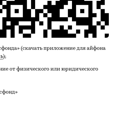
сфонда» (скачать приложение для айфона
сь
);
ние от физического или юридического
усфонд»