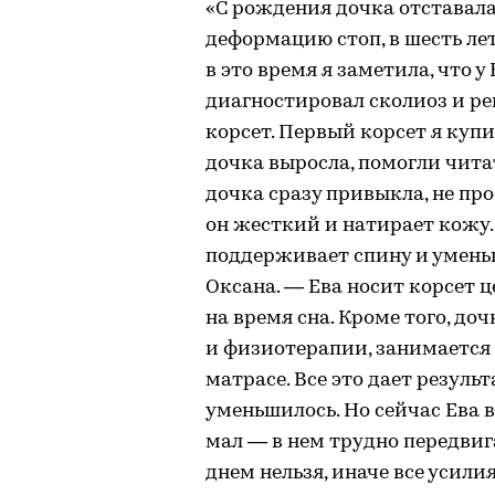
«С рождения дочка отставала
деформацию стоп, в шесть ле
в это время я заметила, что 
диагностировал сколиоз и р
корсет. Первый корсет я купи
дочка выросла, помогли чита
дочка сразу привыкла, не прос
он жесткий и натирает кожу. 
поддерживает спину и умен
Оксана. — Ева носит корсет ц
на время сна. Кроме того, д
и физиотерапии, занимается
матрасе. Все это дает резул
уменьшилось. Но сейчас Ева в
мал — в нем трудно передвига
днем нельзя, иначе все усили