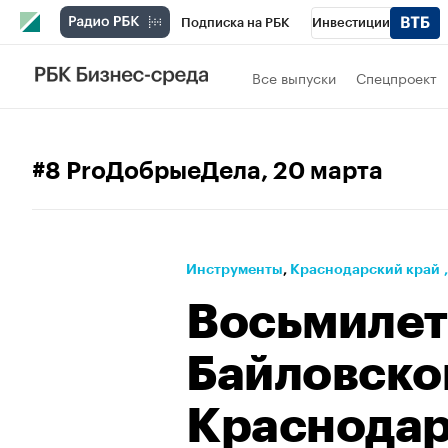
Подписка на РБК
Инвестиции
Телеканал
РБК Вино
Спорт
Школ
Все выпуски
Спецпроект
Визионеры
Национальные проекты
Исследования
Кредитные рейтинги
#8 ProДобрыеДела
, 20 марта
Спецпроекты
Проверка контрагентов
Рынок наличной валюты
Инструменты
⁠,
Краснодарский край
Восьмилет
Байловско
Краснодар