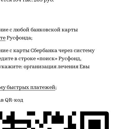
ется 164 тыс. 285 руб.
ние с любой банковской карты
те
Русфонда;
ие с карты Сбербанка через систему
дите в строке «поиск» Русфонд,
укажите: организация лечения Евы
му быстрых платежей
;
ав QR-код