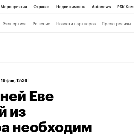
Мероприятия
Отрасли
Недвижимость
Autonews
РБК Ком
а управления РБК
РБК Образование
РБК Курсы
РБК Life
Т
Экспертиза
Решение
Новости партнеров
Пресс-релизы
Город
Стиль
Крипто
РБК Бизнес-среда
Дискуссионный к
Франшизы
Газета
Спецпроекты СПб
Конференции СПб
Политика
Экономика
Бизнес
Технологии и медиа
Фин
,
19 фев, 12:36
ней Еве
й из
а необходим