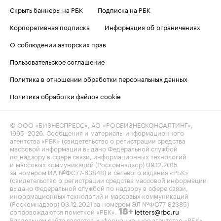
Скрыть баннеры на РБК
Подписка на РБК
Корпоративная подписка
Информация об ограничениях
О соблюдении авторских прав
Пользовательское соглашение
Политика в отношении обработки персональных данных
Политика обработки файлов cookie
© ООО «БИЗНЕСПРЕСС», АО «РОСБИЗНЕСКОНСАЛТИНГ»,
1995–2026
. Сообщения и материалы информационного
агентства «РБК» (свидетельство о регистрации средства
массовой информации выдано Федеральной службой
по надзору в сфере связи, информационных технологий
и массовых коммуникаций (Роскомнадзор) 09.12.2015
за номером ИА №ФС77-63848) и сетевого издания «РБК»
(свидетельство о регистрации средства массовой информации
выдано Федеральной службой по надзору в сфере связи,
информационных технологий и массовых коммуникаций
(Роскомнадзор) 03.12.2021 за номером ЭЛ №ФС77-82385)
сопровождаются пометкой «РБК».
letters@rbc.ru
18+
Владельцем сайта является информационное агентство «РБК».