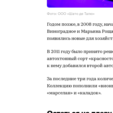
Фото: ООО «Шато де Талю»
Годом позже, в 2008 году, нач
Виноградное и Марьина Роща 
появились новые для хозяйств
В 2011 году было принято ре
автохтонный сорт «красносто
к нему добавился второй авт
За последние три года количес
Коллекцию пополнили «вионье
«марселан» и «каладок».