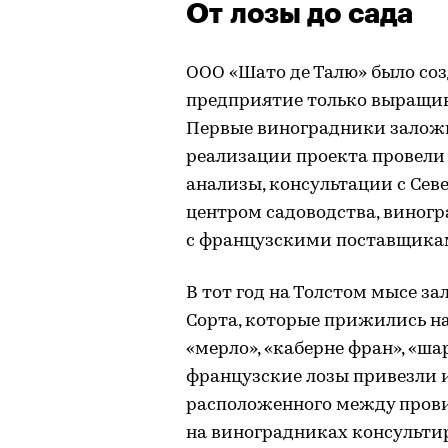
От лозы до сада
ООО «Шато де Талю» было созд
предприятие только выращива
Первые виноградники заложи
реализации проекта провели
анализы, консультации с Се
центром садоводства, виногр
с французскими поставщика
В тот год на Толстом мысе з
Сорта, которые прижились на
«мерло», «каберне фран», «ша
французские лозы привезли и
расположенного между прови
на виноградниках консульти