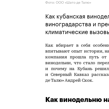
Фото: ООО «Шато де Талю»
Как кубанская виноде
виноградарства и пр
климатические вызо
Как вбирает в себя особен
впитывают опыт истории, на
компания прошла путь от 
винодельни, что стало пе
и почему на Кубань решил
и Северный Кавказ расска
де Талю» Андрей Скок.
Как винодельню 