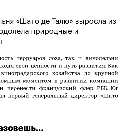
льня «Шато де Талю» выросла из
еодолела природные и
вы
ность терруаров лоза, так и винодельни
ходя свои ценности и путь развития. Как
виноградарского хозяйства до крупной
реломным моментом в развитии компании
и перенести французский флер РБК+Юг
зал первый генеральный директор «Шато
назовешь…