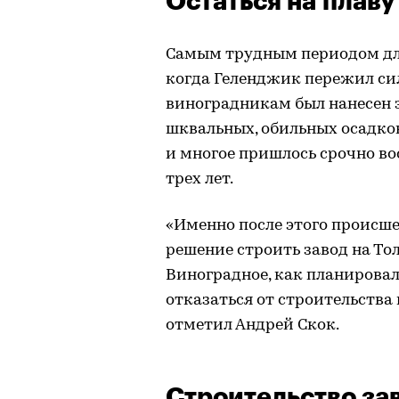
Остаться на плаву
Самым трудным периодом для 
когда Геленджик пережил сил
виноградникам был нанесен з
шквальных, обильных осадко
и многое пришлось срочно во
трех лет.
«Именно после этого происш
решение строить завод на Тол
Виноградное, как планировал
отказаться от строительства
отметил Андрей Скок.
Строительство за