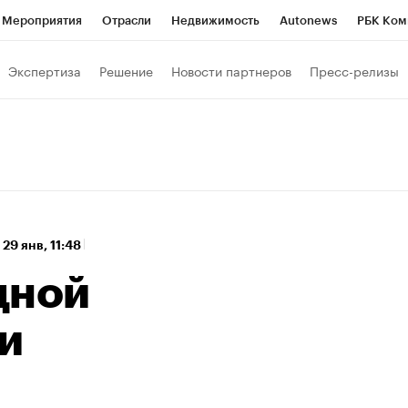
Мероприятия
Отрасли
Недвижимость
Autonews
РБК Ком
 РБК
РБК Образование
РБК Курсы
РБК Life
Тренды
Виз
Экспертиза
Решение
Новости партнеров
Пресс-релизы
ь
Крипто
РБК Бизнес-среда
Дискуссионный клуб
Исследо
зета
Спецпроекты СПб
Конференции СПб
Спецпроекты
кономика
Бизнес
Технологии и медиа
Финансы
Рынок на
,
29 янв, 11:48
дной
и