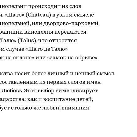
инодельни происходит из слов
 «Шато» (Château) в узком смысле
винодельней, или дворцово-парковый
 традиции виноделия передаются
Талю» (Talus), что относится
м случае «Шато де Талю»
 на склоне» или «замок на обрыве».
ства носит более личный и ценный смысл.
составленным из первых слогов имен
и Любовь. Этот выбор символизирует
адарства: как и воспитание детей,
ует столько же любви, внимания