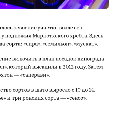
алось освоение участка возле сел
у подножия Маркотхского хребта. Здесь
а сорта: «сира», «семильон», «мускат».
шение включить в план посадок винограда
п», который высадили в 2012 году. Затем
охтон — «саперави».
тво сортов в шато выросло с 10 до 14.
» и три ронских сорта — «сенсо»,