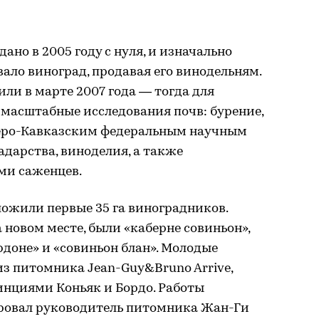
ано в 2005 году с нуля, и изначально
ло виноград, продавая его винодельням.
ли в марте 2007 года — тогда для
 масштабные исследования почв: бурение,
веро-Кавказским федеральным научным
адарства, виноделия, а также
ми саженцев.
аложили первые 35 га виноградников.
 новом месте, были «каберне совиньон»,
рдоне» и «совиньон блан». Молодые
з питомника Jean-Guy&Bruno Arrive,
нциями Коньяк и Бордо. Работы
ровал руководитель питомника Жан-Ги