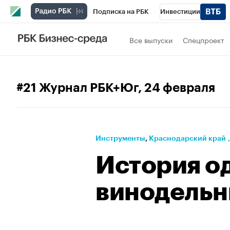
Подписка на РБК
Инвестиции
РБК Вино
Спорт
Школа управления
Все выпуски
Спецпроект
Национальные проекты
Город
Стил
Кредитные рейтинги
Франшизы
Га
#21 Журнал РБК+Юг
, 24 февраля
Проверка контрагентов
Политика
Э
Инструменты
⁠,
Краснодарский край
История о
винодельн