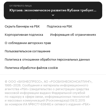
ОТ ПЕРВОГО ЛИЦА
Юртаев: экономическое развитие Кубани требует дополнительных кадров
Контактная информация
Редакция
Скрыть баннеры на РБК
Подписка на РБК
Корпоративная подписка
Информация об ограничениях
О соблюдении авторских прав
Пользовательское соглашение
Политика в отношении обработки персональных данных
Политика обработки файлов cookie
© ООО «БИЗНЕСПРЕСС», АО «РОСБИЗНЕСКОНСАЛТИНГ»,
1995–2026
. Сообщения и материалы информационного
агентства «РБК» (свидетельство о регистрации средства
массовой информации выдано Федеральной службой
по надзору в сфере связи, информационных технологий
и массовых коммуникаций (Роскомнадзор) 09.12.2015
за номером ИА №ФС77-63848) и сетевого издания «РБК»