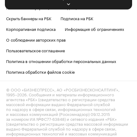
Контактная информация
Редакция
Скрыть баннеры на РБК
Подписка на РБК
Корпоративная подписка
Информация об ограничениях
О соблюдении авторских прав
Пользовательское соглашение
Политика в отношении обработки персональных данных
Политика обработки файлов cookie
© ООО «БИЗНЕСПРЕСС», АО «РОСБИЗНЕСКОНСАЛТИНГ»,
1995–2026
. Сообщения и материалы информационного
агентства «РБК» (свидетельство о регистрации средства
массовой информации выдано Федеральной службой
по надзору в сфере связи, информационных технологий
и массовых коммуникаций (Роскомнадзор) 09.12.2015
за номером ИА №ФС77-63848) и сетевого издания «РБК»
(свидетельство о регистрации средства массовой информации
выдано Федеральной службой по надзору в сфере связи,
информационных технологий и массовых коммуникаций