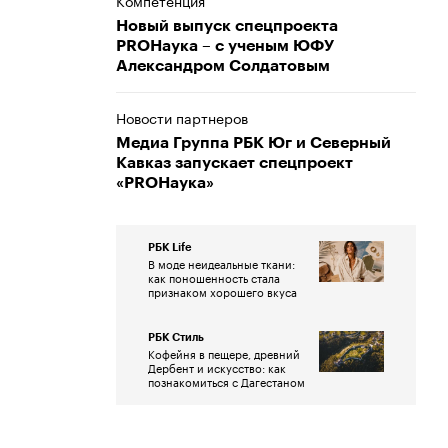
Компетенция
Новый выпуск спецпроекта
PROНаука – с ученым ЮФУ
Александром Солдатовым
Новости партнеров
Медиа Группа РБК Юг и Северный
Кавказ запускает спецпроект
«PROНаука»
РБК Life
В моде неидеальные ткани:
как поношенность стала
признаком хорошего вкуса
РБК Стиль
Кофейня в пещере, древний
Дербент и искусство: как
познакомиться с Дагестаном