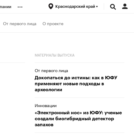
...
Краснодарский край
пании
ренды
От первого лица
О проекте
луб
МАТЕРИАЛЫ ВЫПУСКА
ансы
От первого лица
Докопаться до истины: как в ЮФУ
применяют новые подходы в
археологии
Инновации
«Электронный нос» из ЮФУ: ученые
создали биогибридный детектор
запахов