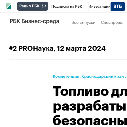
Подписка на РБК
Инвестиции
Телеканал
РБК Вино
Спорт
Школ
Все выпуски
Спецпроект
Визионеры
Национальные проекты
Исследования
Кредитные рейтинги
#2 PROНаука
, 12 марта 2024
Спецпроекты
Проверка контрагентов
Рынок наличной валюты
Компетенция
⁠,
Краснодарский край
,
Топливо д
разрабаты
безопасн