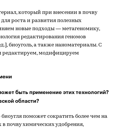
ериал, который при внесении в почву
 для роста и развития полезных
иняем новые подходы — метагеномику,
хнология редактирования геномов
.], биоуголь, а также наноматериалы. С
ы редактируем, модифицируем
емени
ожет быть применение этих технологий?
вской области?
 биоугля поможет сократить более чем на
 в почву химических удобрения,