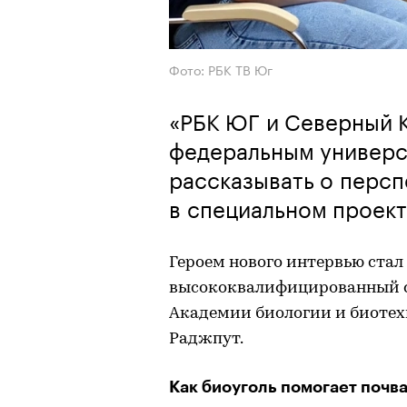
Фото: РБК ТВ Юг
«РБК ЮГ и Северный 
федеральным универс
рассказывать о персп
в специальном проек
Героем нового интервью стал
высококвалифицированный с
Академии биологии и биотех
Раджпут.
Как биоуголь помогает почв