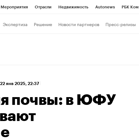
Мероприятия
Отрасли
Недвижимость
Autonews
РБК Ком
а управления РБК
РБК Образование
РБК Курсы
РБК Life
Т
Экспертиза
Решение
Новости партнеров
Пресс-релизы
Город
Стиль
Крипто
РБК Бизнес-среда
Дискуссионный к
Франшизы
Газета
Спецпроекты СПб
Конференции СПб
Политика
Экономика
Бизнес
Технологии и медиа
Фин
22 янв 2025, 22:37
ля почвы: в ЮФУ
вают
ые