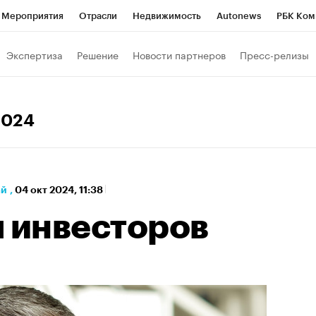
Мероприятия
Отрасли
Недвижимость
Autonews
РБК Ком
а управления РБК
РБК Образование
РБК Курсы
РБК Life
Т
Экспертиза
Решение
Новости партнеров
Пресс-релизы
Город
Стиль
Крипто
РБК Бизнес-среда
Дискуссионный к
Франшизы
Газета
Спецпроекты СПб
Конференции СПб
2024
Политика
Экономика
Бизнес
Технологии и медиа
Фин
ай
,
04 окт 2024, 11:38
я инвесторов