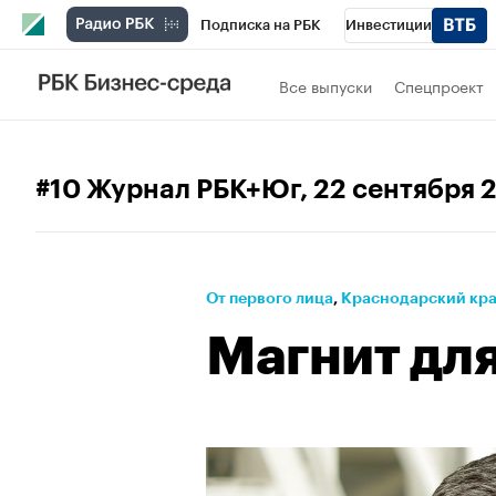
Подписка на РБК
Инвестиции
Телеканал
РБК Вино
Спорт
Школ
Все выпуски
Спецпроект
Визионеры
Национальные проекты
Исследования
Кредитные рейтинги
#10 Журнал РБК+Юг
, 22 сентября 
Спецпроекты
Проверка контрагентов
Рынок наличной валюты
От первого лица
⁠,
Краснодарский кр
Магнит дл