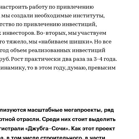
настроить работу по привлечению
, мы создали необходимые институты,
нтство по привлечению инвестиций,
х инвесторов. Во-вторых, мы участвуем
Это тяжело, мы «набиваем шишки». Но все
й год объем реализованных инвестиций
уб. Рост практически два раза за 3-4 года.
намику, то в этом году, думаю, превысим
ализуются масштабные мегапроекты, ряд
ртной отрасли. Среди них стоит выделить
гистрали «Джубга–Сочи». Как этот проект
а, в том числе строительного, в части