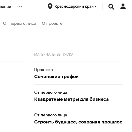
...
Краснодарский край
пании
ренды
От первого лица
О проекте
луб
МАТЕРИАЛЫ ВЫПУСКА
ансы
Практика
Сочинские трофеи
От первого лица
Квадратные метры для бизнеса
От первого лица
Строить будущее, сохраняя прошлое