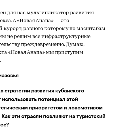
ен для нас мультипликатор развития
кса. А «Новая Анапа» — это
й курорт, равного которому по масштабам
а мы не решим все инфраструктурные
тельству преждевременно. Думаю,
кта «Новая Анапа» мы приступим
.
иазовья
а стратегии развития кубанского
т использовать потенциал этой
атегическим приоритетом и локомотивом
 Как эти отрасли повлияют на туристский
нес?