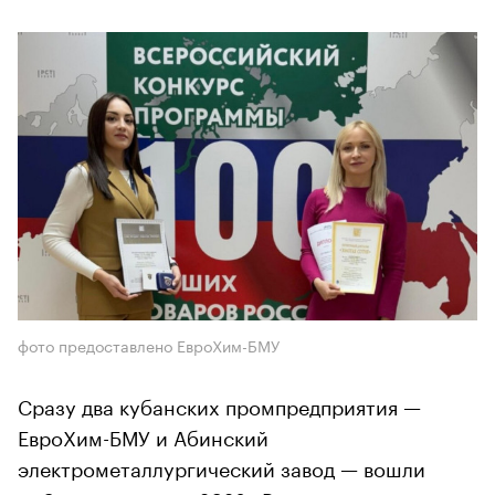
фото предоставлено ЕвроХим-БМУ
Сразу два кубанских промпредприятия —
ЕвроХим-БМУ и Абинский
электрометаллургический завод — вошли