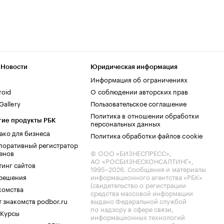
 Новости
Юридическая информация
Информация об ограничениях
roid
О соблюдении авторских прав
allery
Пользовательское соглашение
Политика в отношении обработки
гие продукты РБК
персональных данных
ако для бизнеса
Политика обработки файлов cookie
поративный регистратор
енов
© ООО «БИЗНЕСПРЕСС»,
АО «РОСБИЗНЕСКОНСАЛТИНГ»,
тинг сайтов
1995–2026
. Сообщения и материалы
.решения
информационного агентства «РБК»
(свидетельство о регистрации
комства
средства массовой информации
 знакомств podbor.ru
выдано Федеральной службой
по надзору в сфере связи,
 Курсы
информационных технологий