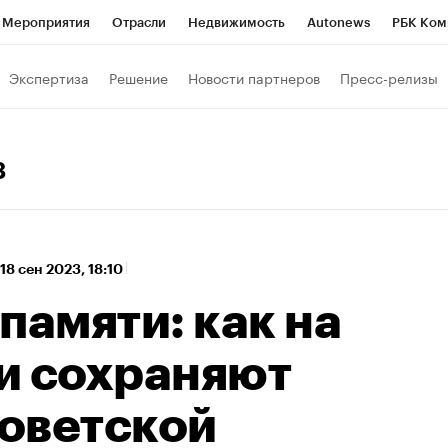
Мероприятия
Отрасли
Недвижимость
Autonews
РБК Ком
а управления РБК
РБК Образование
РБК Курсы
РБК Life
Т
Экспертиза
Решение
Новости партнеров
Пресс-релизы
Город
Стиль
Крипто
РБК Бизнес-среда
Дискуссионный к
Франшизы
Газета
Спецпроекты СПб
Конференции СПб
3
Политика
Экономика
Бизнес
Технологии и медиа
Фин
18 сен 2023, 18:10
памяти: как на
и сохраняют
оветской