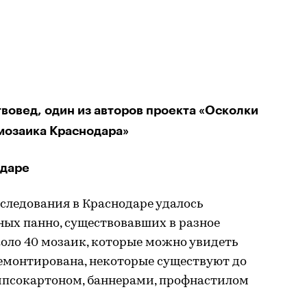
вовед, один из авторов проекта «Осколки
мозаика Краснодара»
одаре
сследования в Краснодаре удалось
ных панно, существовавших в разное
около 40 мозаик, которые можно увидеть
демонтирована, некоторые существуют до
гипсокартоном, баннерами, профнастилом