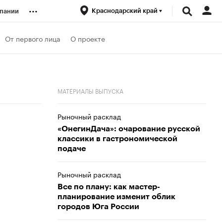
...
Краснодарский край
пании
ренды
От первого лица
О проекте
луб
МАТЕРИАЛЫ ВЫПУСКА
ансы
Рыночный расклад
«ОнегинДача»: очарование русской
классики в гастрономической
подаче
Рыночный расклад
Все по плану: как мастер-
планирование изменит облик
городов Юга России