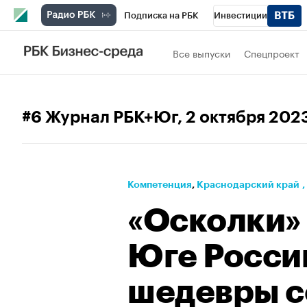
Подписка на РБК
Инвестиции
Телеканал
РБК Вино
Спорт
Школ
Все выпуски
Спецпроект
Визионеры
Национальные проекты
Исследования
Кредитные рейтинги
#6 Журнал РБК+Юг
, 2 октября 202
Спецпроекты
Проверка контрагентов
Рынок наличной валюты
Компетенция
⁠,
Краснодарский край
,
«Осколки» 
Юге Росси
шедевры с