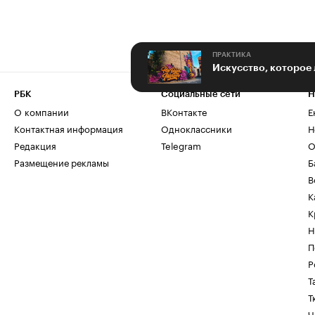
ПРАКТИКА
Искусство, которое
РБК
Социальные сети
Н
О компании
ВКонтакте
Е
Контактная информация
Одноклассники
Н
Редакция
Telegram
О
Размещение рекламы
Б
В
К
К
Н
П
Р
Т
Т
Ч