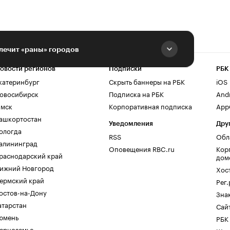
 лечит «раны» городов
овости регионов
Подписки
РБК
катеринбург
Скрыть баннеры на РБК
iOS
овосибирск
Подписка на РБК
And
мск
Корпоративная подписка
AppG
ашкортостан
Уведомления
Дру
ологда
RSS
Обл
алининград
Оповещения RBC.ru
Кор
раснодарский край
дом
ижний Новгород
Хос
ермский край
Рег
остов-на-Дону
Зна
атарстан
Сайт
юмень
РБК
ерноземье