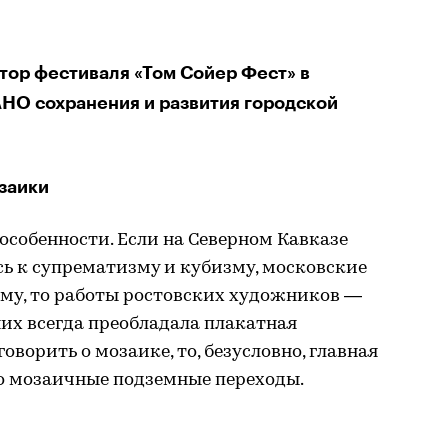
тор фестиваля «Том Сойер Фест» в
АНО сохранения и развития городской
заики
 особенности. Если на Северном Кавказе
ь к супрематизму и кубизму, московские
зму, то работы ростовских художников —
них всегда преобладала плакатная
оворить о мозаике, то, безусловно, главная
о мозаичные подземные переходы.