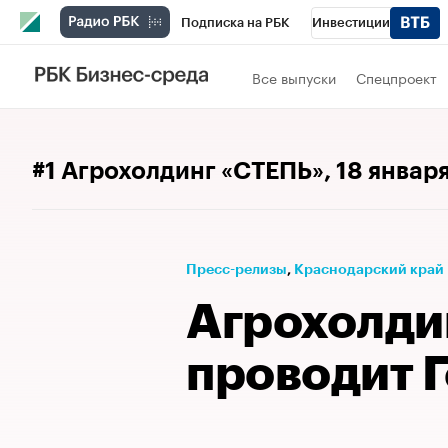
Подписка на РБК
Инвестиции
Телеканал
РБК Вино
Спорт
Школ
Все выпуски
Спецпроект
Визионеры
Национальные проекты
Исследования
Кредитные рейтинги
#1 Агрохолдинг «СТЕПЬ»
, 18 январ
Спецпроекты
Проверка контрагентов
Рынок наличной валюты
Пресс-релизы
⁠,
Краснодарский край
Агрохолди
проводит Г