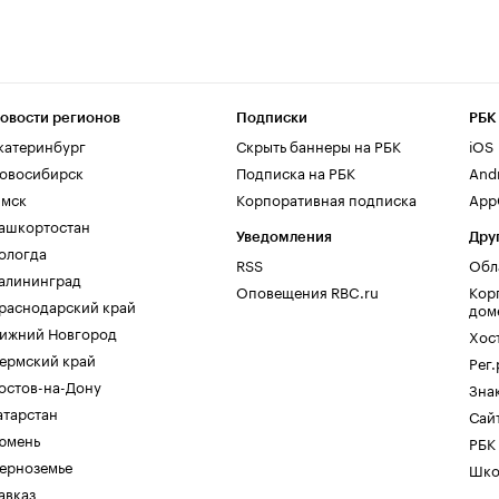
овости регионов
Подписки
РБК
катеринбург
Скрыть баннеры на РБК
iOS
овосибирск
Подписка на РБК
And
мск
Корпоративная подписка
AppG
ашкортостан
Уведомления
Дру
ологда
RSS
Обл
алининград
Оповещения RBC.ru
Кор
раснодарский край
дом
ижний Новгород
Хос
ермский край
Рег
остов-на-Дону
Зна
атарстан
Сайт
юмень
РБК
ерноземье
Шко
авказ