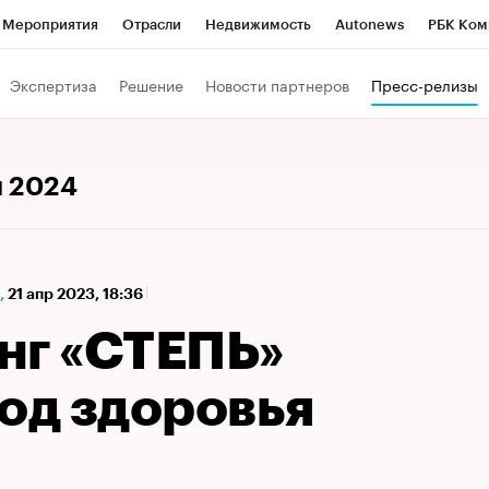
Мероприятия
Отрасли
Недвижимость
Autonews
РБК Ком
а управления РБК
РБК Образование
РБК Курсы
РБК Life
Т
Экспертиза
Решение
Новости партнеров
Пресс-релизы
Город
Стиль
Крипто
РБК Бизнес-среда
Дискуссионный к
Франшизы
Газета
Спецпроекты СПб
Конференции СПб
я 2024
Политика
Экономика
Бизнес
Технологии и медиа
Фин
,
21 апр 2023, 18:36
нг «СТЕПЬ»
од здоровья