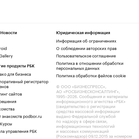
 Новости
Юридическая информация
Информация об ограничениях
roid
О соблюдении авторских прав
allery
Пользовательское соглашение
Политика в отношении обработки
гие продукты РБК
персональных данных
ако для бизнеса
Политика обработки файлов cookie
поративный регистратор
енов
© ООО «БИЗНЕСПРЕСС»,
АО «РОСБИЗНЕСКОНСАЛТИНГ»,
тинг сайтов
1995–2026
. Сообщения и материалы
.решения
информационного агентства «РБК»
(свидетельство о регистрации
комства
средства массовой информации
 знакомств podbor.ru
выдано Федеральной службой
по надзору в сфере связи,
 Курсы
информационных технологий
ла управления РБК
и массовых коммуникаций
(Роскомнадзор) 09.12.2015 за номером