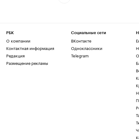
РБК
Социальные сети
Н
О компании
ВКонтакте
Е
Контактная информация
Одноклассники
Н
Редакция
Telegram
О
Размещение рекламы
Б
В
К
К
Н
П
Р
Т
Т
Ч
К