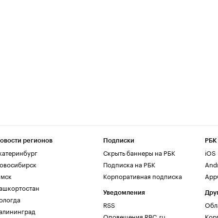
овости регионов
Подписки
РБК
катеринбург
Скрыть баннеры на РБК
iOS
овосибирск
Подписка на РБК
And
мск
Корпоративная подписка
AppG
ашкортостан
Уведомления
Дру
ологда
RSS
Обл
алининград
Оповещения RBC.ru
Кор