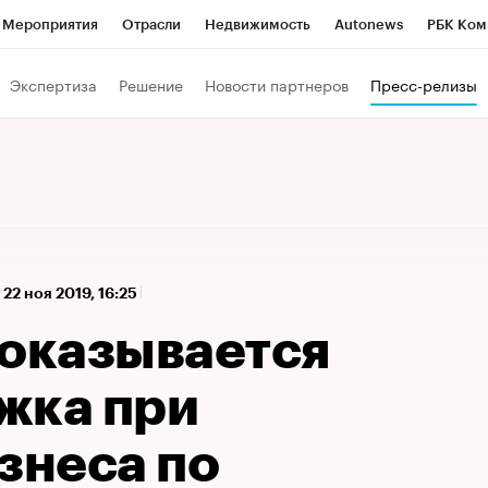
Мероприятия
Отрасли
Недвижимость
Autonews
РБК Ком
а управления РБК
РБК Образование
РБК Курсы
РБК Life
Т
Экспертиза
Решение
Новости партнеров
Пресс-релизы
Город
Стиль
Крипто
РБК Бизнес-среда
Дискуссионный к
Франшизы
Газета
Спецпроекты СПб
Конференции СПб
Политика
Экономика
Бизнес
Технологии и медиа
Фин
,
22 ноя 2019, 16:25
 оказывается
жка при
знеса по