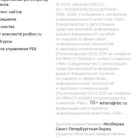
енов
© ООО «БИЗНЕСПРЕСС»,
АО «РОСБИЗНЕСКОНСАЛТИНГ»,
тинг сайтов
1995–2026
. Сообщения и материалы
.решения
информационного агентства «РБК»
(свидетельство о регистрации
комства
средства массовой информации
 знакомств podbor.ru
выдано Федеральной службой
по надзору в сфере связи,
 Курсы
информационных технологий
ла управления РБК
и массовых коммуникаций
(Роскомнадзор) 09.12.2015 за номером
ИА №ФС77-63848) и сетевого издания
«РБК» (свидетельство о регистрации
средства массовой информации
выдано Федеральной службой
по надзору в сфере связи,
информационных технологий
и массовых коммуникаций
(Роскомнадзор) 03.12.2021 за номером
ЭЛ №ФС77-82385) сопровождаются
пометкой «РБК».
letters@rbc.ru
18+
Владельцем сайта является
информационное агентство «РБК».
Данные предоставлены:
Мосбиржа
,
Санкт-Петербургская биржа
.
Индексы облигаций предоставлены