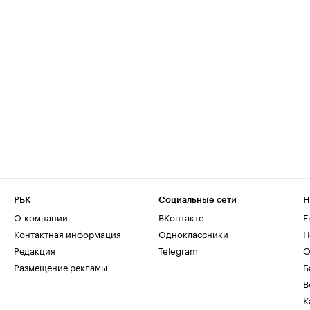
РБК
Социальные сети
Н
О компании
ВКонтакте
Е
Контактная информация
Одноклассники
Н
Редакция
Telegram
О
Размещение рекламы
Б
В
К