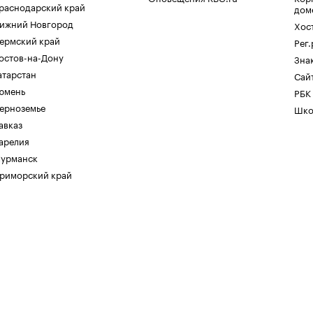
раснодарский край
дом
ижний Новгород
Хос
ермский край
Рег
остов-на-Дону
Зна
атарстан
Сайт
юмень
РБК
ерноземье
Шко
авказ
арелия
урманск
риморский край