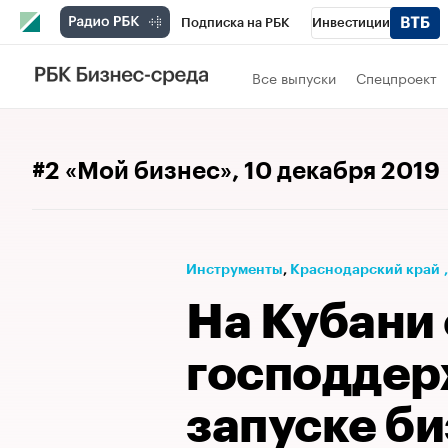
Подписка на РБК
Инвестиции
Телеканал
РБК Вино
Спорт
Школ
Все выпуски
Спецпроект
Визионеры
Национальные проекты
Исследования
Кредитные рейтинги
#2 «Мой бизнес»
, 10 декабря 2019
Спецпроекты
Проверка контрагентов
Рынок наличной валюты
Инструменты
⁠,
Краснодарский край
На Кубани
господдер
запуске би