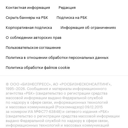
Контактная информация
Редакция
Скрыть баннеры на РБК
Подписка на РБК
Корпоративная подписка
Информация об ограничениях
О соблюдении авторских прав
Пользовательское соглашение
Политика в отношении обработки персональных данных
Политика обработки файлов cookie
© ООО «БИЗНЕСПРЕСС», АО «РОСБИЗНЕСКОНСАЛТИНГ»,
1995–2026
. Сообщения и материалы информационного
агентства «РБК» (свидетельство о регистрации средства
массовой информации выдано Федеральной службой
по надзору в сфере связи, информационных технологий
и массовых коммуникаций (Роскомнадзор) 09.12.2015
за номером ИА №ФС77-63848) и сетевого издания «РБК»
(свидетельство о регистрации средства массовой информации
выдано Федеральной службой по надзору в сфере связи,
информационных технологий и массовых коммуникаций