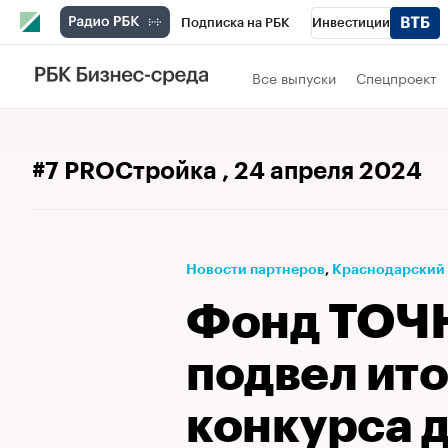
Подписка на РБК
Инвестиции
Телеканал
РБК Вино
Спорт
Школ
Все выпуски
Спецпроект
Визионеры
Национальные проекты
Исследования
Кредитные рейтинги
#7 PROСтройка
, 24 апреля 2024
Спецпроекты
Проверка контрагентов
Рынок наличной валюты
Новости партнеров
⁠,
Краснодарский
Фонд ТОЧ
подвел ито
конкурса 