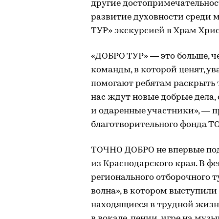
другие достопримечательнос
развитие духовности среди 
ТУР» экскурсией в Храм Хрис
«ДОБРО ТУР» — это больше, ч
команды, в которой ценят, у
помогают ребятам раскрыть т
нас ждут новые добрые дела,
и одаренные участники», — 
благотворительного фонда 
ТОЧНО ДОБРО не впервые по
из Краснодарского края. В ф
регионального отборочного т
волна», в котором выступили т
находящиеся в трудной жизн
в вокале, пении, игре на му