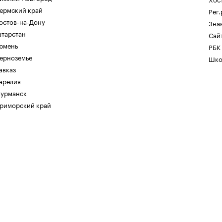
ермский край
Рег
остов-на-Дону
Зна
атарстан
Сайт
юмень
РБК
ерноземье
Шко
авказ
арелия
урманск
риморский край