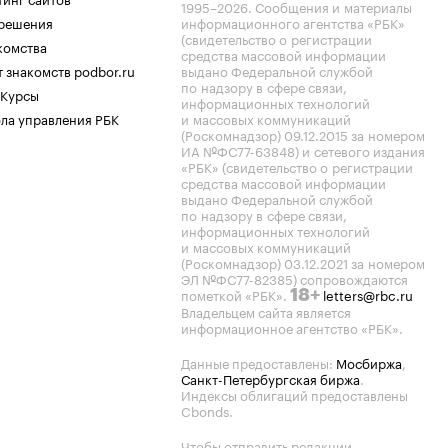
1995–2026
. Сообщения и материалы
.решения
информационного агентства «РБК»
(свидетельство о регистрации
комства
средства массовой информации
 знакомств podbor.ru
выдано Федеральной службой
по надзору в сфере связи,
 Курсы
информационных технологий
ла управления РБК
и массовых коммуникаций
(Роскомнадзор) 09.12.2015 за номером
ИА №ФС77-63848) и сетевого издания
«РБК» (свидетельство о регистрации
средства массовой информации
выдано Федеральной службой
по надзору в сфере связи,
информационных технологий
и массовых коммуникаций
(Роскомнадзор) 03.12.2021 за номером
ЭЛ №ФС77-82385) сопровождаются
пометкой «РБК».
letters@rbc.ru
18+
Владельцем сайта является
информационное агентство «РБК».
Данные предоставлены:
Мосбиржа
,
Санкт-Петербургская биржа
.
Индексы облигаций предоставлены
Cbonds.
Чтобы отправить редакции