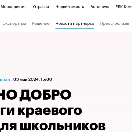
Мероприятия
Отрасли
Недвижимость
Autonews
РБК Ком
а управления РБК
РБК Образование
РБК Курсы
РБК Life
Т
Экспертиза
Решение
Новости партнеров
Пресс-релизы
Город
Стиль
Крипто
РБК Бизнес-среда
Дискуссионный к
Франшизы
Газета
Спецпроекты СПб
Конференции СПб
Политика
Экономика
Бизнес
Технологии и медиа
Фин
 край
,
03 мая 2024, 15:06
НО ДОБРО
ги краевого
для школьников