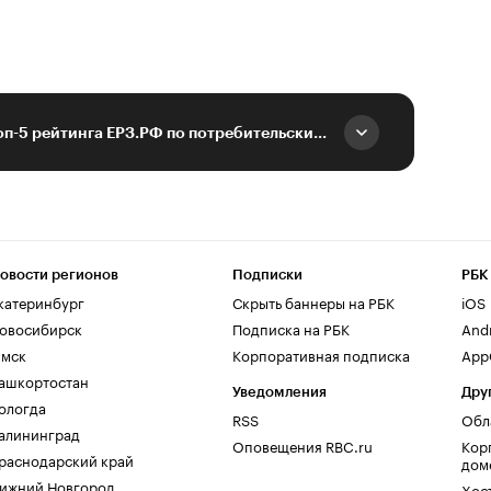
ГК ТОЧНО вошла в топ-5 рейтинга ЕРЗ.РФ по потребительским качествам ЖК
овости регионов
Подписки
РБК
катеринбург
Скрыть баннеры на РБК
iOS
овосибирск
Подписка на РБК
And
мск
Корпоративная подписка
AppG
ашкортостан
Уведомления
Дру
ологда
RSS
Обл
алининград
Оповещения RBC.ru
Кор
раснодарский край
дом
ижний Новгород
Хос