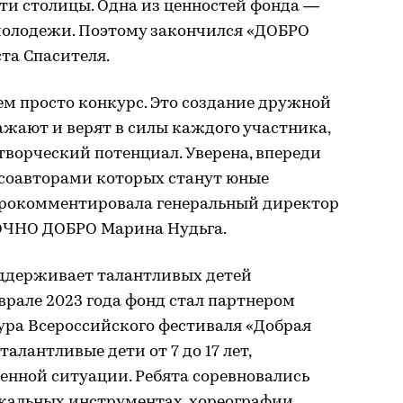
ти столицы. Одна из ценностей фонда —
молодежи. Поэтому закончился «ДОБРО
та Спасителя.
ем просто конкурс. Это создание дружной
важают и верят в силы каждого участника,
ворческий потенциал. Уверена, впереди
 соавторами которых станут юные
прокомментировала генеральный директор
ТОЧНО ДОБРО Марина Нудьга.
ддерживает талантливых детей
еврале 2023 года фонд стал партнером
ура Всероссийского фестиваля «Добрая
алантливые дети от 7 до 17 лет,
енной ситуации. Ребята соревновались
зыкальных инструментах, хореографии