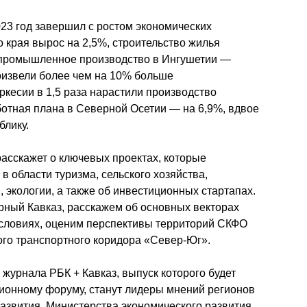
3 год завершил с ростом экономических 
 края вырос на 2,5%, строительство жилья 
 промышленное производство в Ингушетии — 
извели более чем на 10% больше 
кесии в 1,5 раза нарастили производство 
отная плана в Северной Осетии — на 6,9%, вдвое 
блику.
расскажет о ключевых проектах, которые 
 области туризма, сельского хозяйства, 
 экологии, а также об инвестиционных стартапах. 
ный Кавказ, расскажем об основных векторах 
условиях, оценим перспективы территорий СКФО 
ого транспортного коридора «Север-Юг».
журнала РБК + Кавказ, выпуск которого будет 
ионному форуму, станут лидеры мнений регионов 
азвития, Министерства экономического развития 