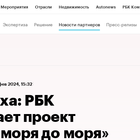
Мероприятия
Отрасли
Недвижимость
Autonews
РБК Ком
а управления РБК
РБК Образование
РБК Курсы
РБК Life
Т
Экспертиза
Решение
Новости партнеров
Пресс-релизы
Город
Стиль
Крипто
РБК Бизнес-среда
Дискуссионный к
Франшизы
Газета
Спецпроекты СПб
Конференции СПб
Политика
Экономика
Бизнес
Технологии и медиа
Фин
фев 2024, 15:32
ха: РБК
ает проект
 моря до моря»