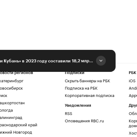
Инвестиции «Россети Кубань» в 2023 году составили 18,2 млрд руб
овости регионов
Подписки
РБК
катеринбург
Скрыть баннеры на РБК
iOS
овосибирск
Подписка на РБК
And
мск
Корпоративная подписка
AppG
ашкортостан
Уведомления
Дру
ологда
RSS
Обл
алининград
Оповещения RBC.ru
Кор
раснодарский край
дом
ижний Новгород
Хос