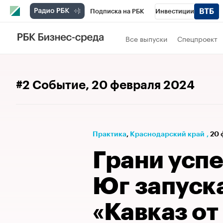
Подписка на РБК
Инвестиции
Телеканал
РБК Вино
Спорт
Школ
Все выпуски
Спецпроект
Визионеры
Национальные проекты
Исследования
Кредитные рейтинги
#2 Событие
, 20 февраля 2024
Спецпроекты
Проверка контрагентов
Рынок наличной валюты
Практика
⁠,
Краснодарский край
,
20 
Грани успе
Юг запуск
«Кавказ от