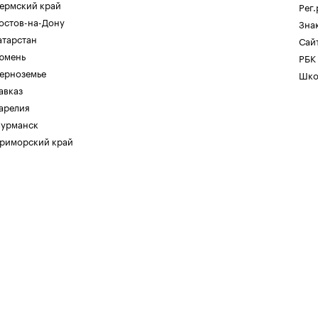
ермский край
Рег
остов-на-Дону
Зна
атарстан
Сайт
юмень
РБК
ерноземье
Шко
авказ
арелия
урманск
риморский край