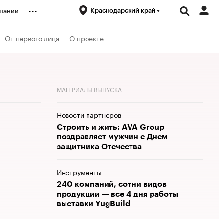
...
Краснодарский край
пании
ренды
От первого лица
О проекте
луб
МАТЕРИАЛЫ ВЫПУСКА
ансы
Новости партнеров
Строить и жить: AVA Group
поздравляет мужчин с Днем
защитника Отечества
Инструменты
240 компаний, сотни видов
продукции — все 4 дня работы
выставки YugBuild