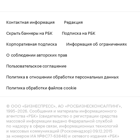
Контактная информация
Редакция
Скрыть баннеры на РБК
Подписка на РБК
Корпоративная подписка
Информация об ограничениях
О соблюдении авторских прав
Пользовательское соглашение
Политика в отношении обработки персональных данных
Политика обработки файлов cookie
© ООО «БИЗНЕСПРЕСС», АО «РОСБИЗНЕСКОНСАЛТИНГ»,
1995–2026
. Сообщения и материалы информационного
агентства «РБК» (свидетельство о регистрации средства
массовой информации выдано Федеральной службой
по надзору в сфере связи, информационных технологий
и массовых коммуникаций (Роскомнадзор) 09.12.2015
за номером ИА №ФС77-63848) и сетевого издания «РБК»