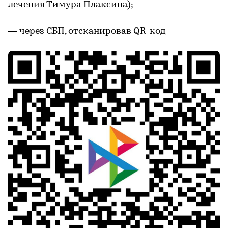
лечения Тимура Плаксина);
­— через СБП, отсканировав QR-код