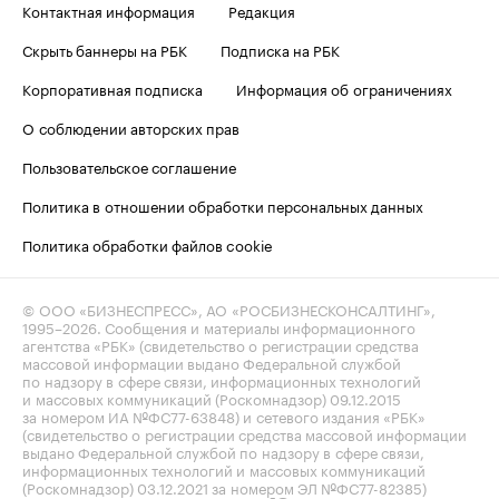
Контактная информация
Редакция
Скрыть баннеры на РБК
Подписка на РБК
Корпоративная подписка
Информация об ограничениях
О соблюдении авторских прав
Пользовательское соглашение
Политика в отношении обработки персональных данных
Политика обработки файлов cookie
© ООО «БИЗНЕСПРЕСС», АО «РОСБИЗНЕСКОНСАЛТИНГ»,
1995–2026
. Сообщения и материалы информационного
агентства «РБК» (свидетельство о регистрации средства
массовой информации выдано Федеральной службой
по надзору в сфере связи, информационных технологий
и массовых коммуникаций (Роскомнадзор) 09.12.2015
за номером ИА №ФС77-63848) и сетевого издания «РБК»
(свидетельство о регистрации средства массовой информации
выдано Федеральной службой по надзору в сфере связи,
информационных технологий и массовых коммуникаций
(Роскомнадзор) 03.12.2021 за номером ЭЛ №ФС77-82385)