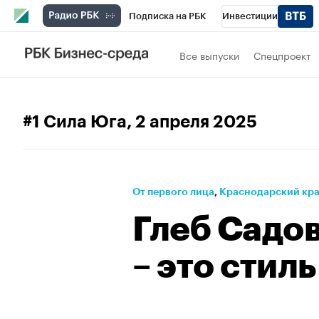
Подписка на РБК
Инвестиции
РБК Вино
Спорт
Школа управления
Все выпуски
Спецпроект
Национальные проекты
Город
Стил
Кредитные рейтинги
Франшизы
Га
#1 Сила Юга
, 2 апреля 2025
Проверка контрагентов
Политика
Э
От первого лица
⁠,
Краснодарский кр
Глеб Садо
– это стил