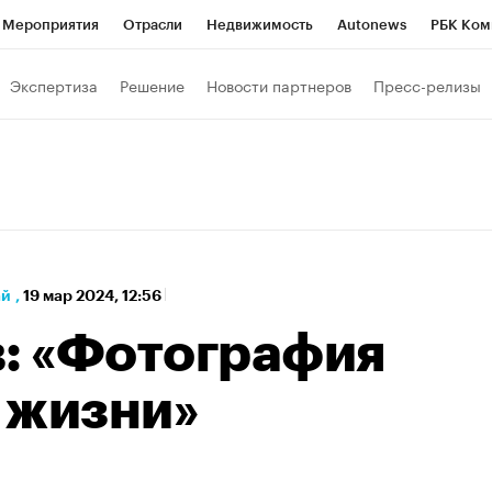
Мероприятия
Отрасли
Недвижимость
Autonews
РБК Ком
 РБК
РБК Образование
РБК Курсы
РБК Life
Тренды
Виз
Экспертиза
Решение
Новости партнеров
Пресс-релизы
ь
Крипто
РБК Бизнес-среда
Дискуссионный клуб
Исследо
зета
Спецпроекты СПб
Конференции СПб
Спецпроекты
кономика
Бизнес
Технологии и медиа
Финансы
Рынок на
ай
,
19 мар 2024, 12:56
в: «Фотография
ь жизни»