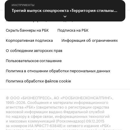
ИНСТРУМЕНТЫ
Третий выпуск спецпроекта «Территория стильных»: в ритме «Абрау-Дюрсо»
Контактная информация
Редакция
Скрыть баннеры на РБК
Подписка на РБК
Корпоративная подписка
Информация об ограничениях
О соблюдении авторских прав
Пользовательское соглашение
Политика в отношении обработки персональных данных
Политика обработки файлов cookie
© ООО «БИЗНЕСПРЕСС», АО «РОСБИЗНЕСКОНСАЛТИНГ»,
1995–2026
. Сообщения и материалы информационного
агентства «РБК» (свидетельство о регистрации средства
массовой информации выдано Федеральной службой
по надзору в сфере связи, информационных технологий
и массовых коммуникаций (Роскомнадзор) 09.12.2015
за номером ИА №ФС77-63848) и сетевого издания «РБК»
(свидетельство о регистрации средства массовой информации