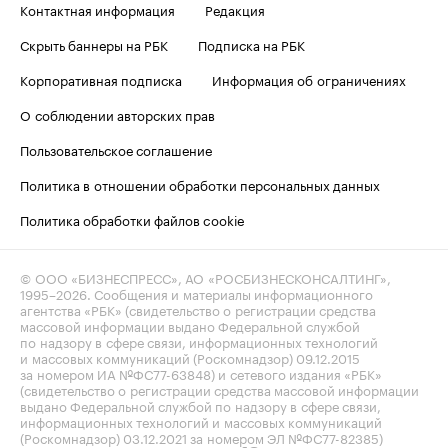
Контактная информация
Редакция
Скрыть баннеры на РБК
Подписка на РБК
Корпоративная подписка
Информация об ограничениях
О соблюдении авторских прав
Пользовательское соглашение
Политика в отношении обработки персональных данных
Политика обработки файлов cookie
© ООО «БИЗНЕСПРЕСС», АО «РОСБИЗНЕСКОНСАЛТИНГ»,
1995–2026
. Сообщения и материалы информационного
агентства «РБК» (свидетельство о регистрации средства
массовой информации выдано Федеральной службой
по надзору в сфере связи, информационных технологий
и массовых коммуникаций (Роскомнадзор) 09.12.2015
за номером ИА №ФС77-63848) и сетевого издания «РБК»
(свидетельство о регистрации средства массовой информации
выдано Федеральной службой по надзору в сфере связи,
информационных технологий и массовых коммуникаций
(Роскомнадзор) 03.12.2021 за номером ЭЛ №ФС77-82385)