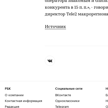
оператора знакомым и близк
конкурента в 15 п. п.», - го
директор Tele2 макрорегиона
Источник
РБК
Социальные сети
Н
О компании
ВКонтакте
Е
Контактная информация
Одноклассники
Н
Редакция
Telegram
О