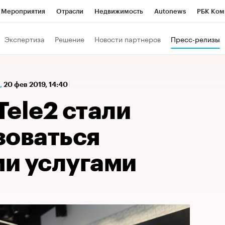
Мероприятия
Отрасли
Недвижимость
Autonews
РБК Ком
а управления РБК
РБК Образование
РБК Курсы
РБК Life
Т
Экспертиза
Решение
Новости партнеров
Пресс-релизы
Город
Стиль
Крипто
РБК Бизнес-среда
Дискуссионный к
Франшизы
Газета
Спецпроекты СПб
Конференции СПб
,
20 фев 2019, 14:40
Политика
Экономика
Бизнес
Технологии и медиа
Фин
ele2 стали
зоваться
и услугами