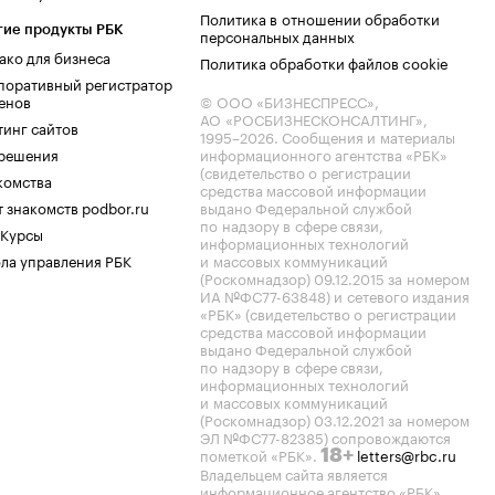
Политика в отношении обработки
гие продукты РБК
персональных данных
ако для бизнеса
Политика обработки файлов cookie
поративный регистратор
енов
© ООО «БИЗНЕСПРЕСС»,
АО «РОСБИЗНЕСКОНСАЛТИНГ»,
тинг сайтов
1995–2026
. Сообщения и материалы
.решения
информационного агентства «РБК»
(свидетельство о регистрации
комства
средства массовой информации
 знакомств podbor.ru
выдано Федеральной службой
по надзору в сфере связи,
 Курсы
информационных технологий
ла управления РБК
и массовых коммуникаций
(Роскомнадзор) 09.12.2015 за номером
ИА №ФС77-63848) и сетевого издания
«РБК» (свидетельство о регистрации
средства массовой информации
выдано Федеральной службой
по надзору в сфере связи,
информационных технологий
и массовых коммуникаций
(Роскомнадзор) 03.12.2021 за номером
ЭЛ №ФС77-82385) сопровождаются
пометкой «РБК».
letters@rbc.ru
18+
Владельцем сайта является
информационное агентство «РБК».