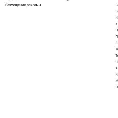
Размещение рекламы
Б
В
К
К
Н
П
Р
Т
Т
Ч
К
К
М
П