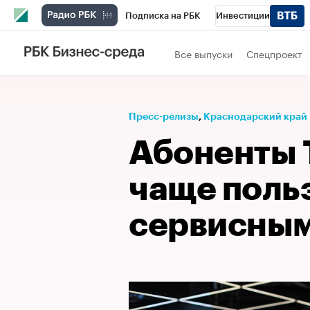
Подписка на РБК
Инвестиции
Телеканал
РБК Вино
Спорт
Школ
Все выпуски
Спецпроект
Визионеры
Национальные проекты
Исследования
Кредитные рейтинги
Пресс-релизы
⁠,
Краснодарский край
Спецпроекты
Проверка контрагентов
Абоненты T
Рынок наличной валюты
чаще поль
сервисным