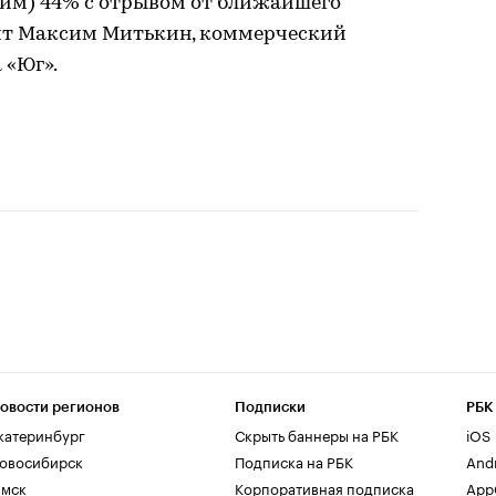
им) 44% с отрывом от ближайшего
ворит Максим Митькин, коммерческий
 «Юг».
овости регионов
Подписки
РБК
катеринбург
Скрыть баннеры на РБК
iOS
овосибирск
Подписка на РБК
And
мск
Корпоративная подписка
AppG