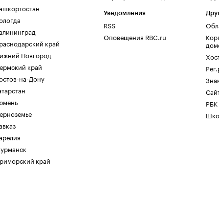
ашкортостан
Уведомления
Дру
ологда
RSS
Обл
алининград
Оповещения RBC.ru
Кор
раснодарский край
дом
ижний Новгород
Хос
ермский край
Рег
остов-на-Дону
Зна
атарстан
Сайт
юмень
РБК
ерноземье
Шко
авказ
арелия
урманск
риморский край