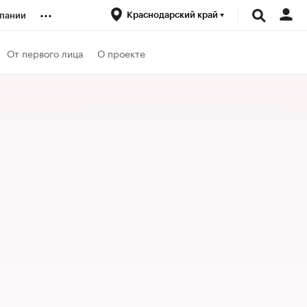
...
Краснодарский край
пании
ренды
От первого лица
О проекте
луб
ансы