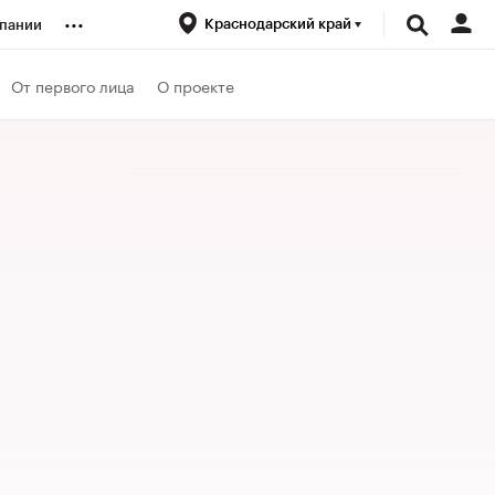
...
Краснодарский край
пании
ренды
От первого лица
О проекте
луб
ансы