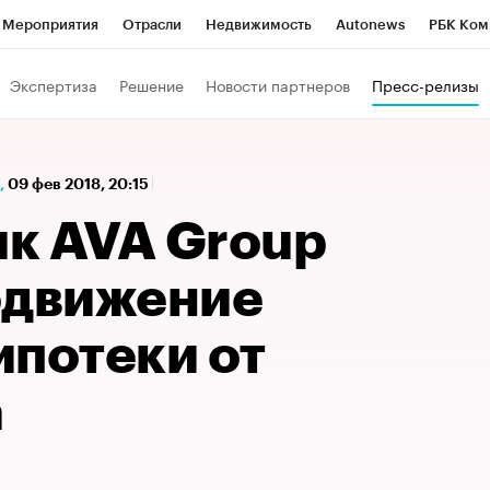
Мероприятия
Отрасли
Недвижимость
Autonews
РБК Ком
а управления РБК
РБК Образование
РБК Курсы
РБК Life
Т
Экспертиза
Решение
Новости партнеров
Пресс-релизы
Город
Стиль
Крипто
РБК Бизнес-среда
Дискуссионный к
Франшизы
Газета
Спецпроекты СПб
Конференции СПб
,
09 фев 2018, 20:15
Политика
Экономика
Бизнес
Технологии и медиа
Фин
к AVA Group
одвижение
ипотеки от
а