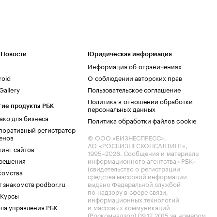
 Новости
Юридическая информация
Информация об ограничениях
roid
О соблюдении авторских прав
allery
Пользовательское соглашение
Политика в отношении обработки
гие продукты РБК
персональных данных
ако для бизнеса
Политика обработки файлов cookie
поративный регистратор
енов
© ООО «БИЗНЕСПРЕСС»,
АО «РОСБИЗНЕСКОНСАЛТИНГ»,
тинг сайтов
1995–2026
. Сообщения и материалы
.решения
информационного агентства «РБК»
(свидетельство о регистрации
комства
средства массовой информации
 знакомств podbor.ru
выдано Федеральной службой
по надзору в сфере связи,
 Курсы
информационных технологий
ла управления РБК
и массовых коммуникаций
(Роскомнадзор) 09.12.2015 за номером