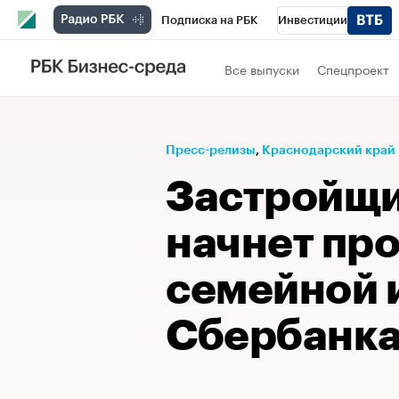
Подписка на РБК
Инвестиции
Телеканал
РБК Вино
Спорт
Школ
Все выпуски
Спецпроект
Визионеры
Национальные проекты
Исследования
Кредитные рейтинги
Пресс-релизы
⁠,
Краснодарский край
Спецпроекты
Проверка контрагентов
Застройщи
Рынок наличной валюты
начнет пр
семейной 
Сбербанк