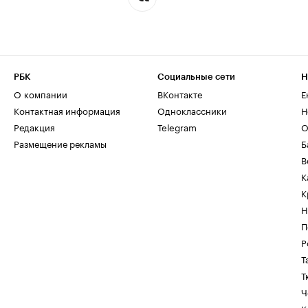
РБК
Социальные сети
Н
О компании
ВКонтакте
Е
Контактная информация
Одноклассники
Н
Редакция
Telegram
О
Размещение рекламы
Б
В
К
К
Н
П
Р
Т
Т
Ч