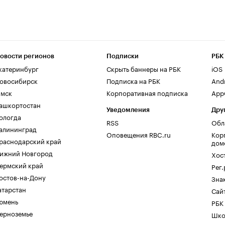
овости регионов
Подписки
РБК
катеринбург
Скрыть баннеры на РБК
iOS
овосибирск
Подписка на РБК
And
мск
Корпоративная подписка
AppG
ашкортостан
Уведомления
Дру
ологда
RSS
Обл
алининград
Оповещения RBC.ru
Кор
раснодарский край
дом
ижний Новгород
Хос
ермский край
Рег
остов-на-Дону
Зна
атарстан
Сайт
юмень
РБК
ерноземье
Шко