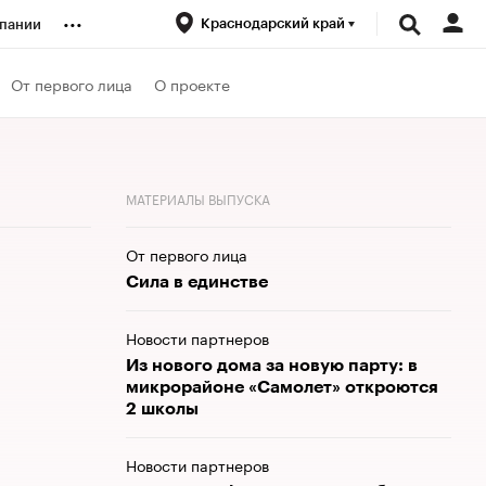
...
Краснодарский край
пании
ренды
От первого лица
О проекте
луб
МАТЕРИАЛЫ ВЫПУСКА
ансы
От первого лица
Сила в единстве
Новости партнеров
Из нового дома за новую парту: в
микрорайоне «Самолет» откроются
2 школы
Новости партнеров