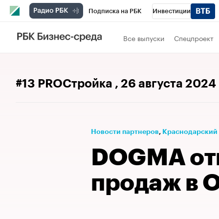
Подписка на РБК
Инвестиции
Телеканал
РБК Вино
Спорт
Школ
Все выпуски
Спецпроект
Визионеры
Национальные проекты
Исследования
Кредитные рейтинги
#13 PROСтройка
, 26 августа 2024
Спецпроекты
Проверка контрагентов
Рынок наличной валюты
Новости партнеров
⁠,
Краснодарский
DOGMA от
продаж в 