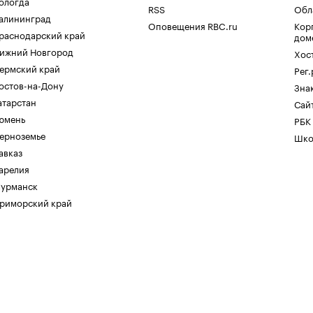
ологда
RSS
Обл
алининград
Оповещения RBC.ru
Кор
раснодарский край
дом
ижний Новгород
Хос
ермский край
Рег
остов-на-Дону
Зна
атарстан
Сайт
юмень
РБК
ерноземье
Шко
авказ
арелия
урманск
риморский край