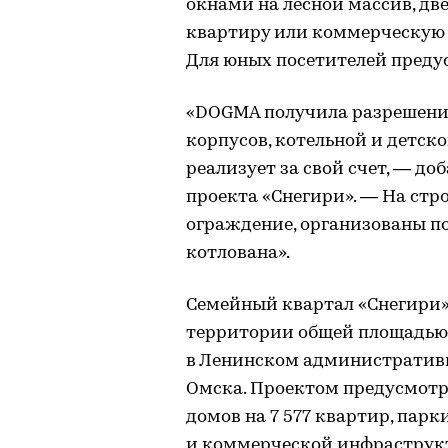
окнами на лесной массив, дв
квартиру или коммерческую 
Для юных посетителей предус
«DOGMA получила разрешени
корпусов, котельной и детско
реализует за свой счет, — д
проекта «Снегири». — На ст
ограждение, организованы п
котлована».
Семейный квартал «Снегири»
территории общей площадью б
в Ленинском административн
Омска. Проектом предусмотр
домов на 7 577 квартир, парк
и коммерческой инфраструк