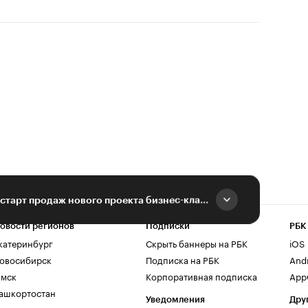
ГК ТОЧНО объявила старт продаж нового проекта бизнес-класса в Анапе
овости регионов
Подписки
РБК
катеринбург
Скрыть баннеры на РБК
iOS
овосибирск
Подписка на РБК
And
мск
Корпоративная подписка
AppG
ашкортостан
Уведомления
Дру