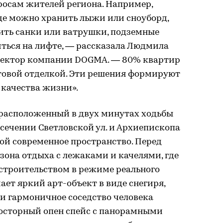
росам жителей региона. Например,
де можно хранить лыжи или сноуборд,
ить санки или ватрушки, подземные
ться на лифте, — рассказала Людмила
ректор компании DOGMA. — 80% квартир
отовой отделкой. Эти решения формируют
 качества жизни».
расположенный в двух минутах ходьбы
есечении Светловской ул. и Архиепископа
бой современное пространство. Перед
зона отдыха с лежаками и качелями, где
 строительством в режиме реального
ает яркий арт-объект в виде снегиря,
и гармоничное соседство человека
росторный опен спейс с панорамными