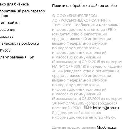
ако для бизнеса
Политика обработки файлов cookie
поративный регистратор
енов
© ООО «БИЗНЕСПРЕСС»,
АО «РОСБИЗНЕСКОНСАЛТИНГ»,
тинг сайтов
1995–2026
. Сообщения и материалы
.решения
информационного агентства «РБК»
(свидетельство о регистрации
комства
средства массовой информации
 знакомств podbor.ru
выдано Федеральной службой
по надзору в сфере связи,
 Курсы
информационных технологий
ла управления РБК
и массовых коммуникаций
(Роскомнадзор) 09.12.2015 за номером
ИА №ФС77-63848) и сетевого издания
«РБК» (свидетельство о регистрации
средства массовой информации
выдано Федеральной службой
по надзору в сфере связи,
информационных технологий
и массовых коммуникаций
(Роскомнадзор) 03.12.2021 за номером
ЭЛ №ФС77-82385) сопровождаются
пометкой «РБК».
letters@rbc.ru
18+
Владельцем сайта является
информационное агентство «РБК».
Данные предоставлены:
Мосбиржа
,