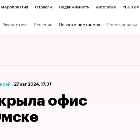
Мероприятия
Отрасли
Недвижимость
Autonews
РБК Ком
а управления РБК
РБК Образование
РБК Курсы
РБК Life
Т
Экспертиза
Решение
Новости партнеров
Пресс-релизы
Город
Стиль
Крипто
РБК Бизнес-среда
Дискуссионный к
Франшизы
Газета
Спецпроекты СПб
Конференции СПб
Политика
Экономика
Бизнес
Технологии и медиа
Фин
 край
,
27 авг 2024, 17:37
крыла офис
Омске