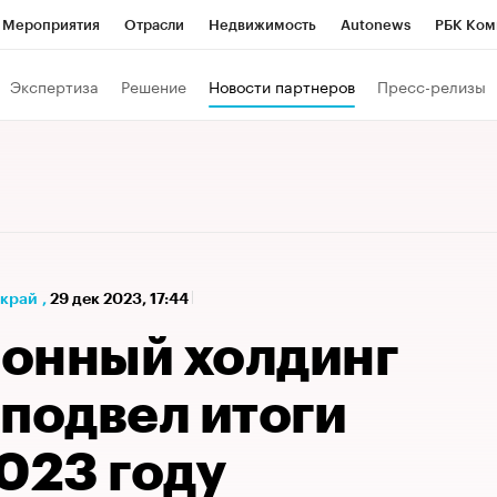
Мероприятия
Отрасли
Недвижимость
Autonews
РБК Ком
а управления РБК
РБК Образование
РБК Курсы
РБК Life
Т
Экспертиза
Решение
Новости партнеров
Пресс-релизы
Город
Стиль
Крипто
РБК Бизнес-среда
Дискуссионный к
Франшизы
Газета
Спецпроекты СПб
Конференции СПб
Политика
Экономика
Бизнес
Технологии и медиа
Фин
 край
,
29 дек 2023, 17:44
тиционный холдинг
подвел итоги
023 году