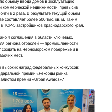
по объему ввода домов в эксплуатацию 
й и коммерческой недвижимости, превысив 
очти в 2 раза. В результате текущий объем 
е составляет более 500 тыс. кв. м. Таким 
 в ТОР-5 застройщиков Краснодарского края. 
но 4 соглашения в области ключевых, 
ля региона отраслей — промышленности 
т создать на Черноморском побережье и в 
бочих мест. 
 высоких наград федеральных конкурсов: 
деральной премии «Рекорды рынка 
недвижимости», ЖК Novella — финалистом премии «Urban Awards».*                                        