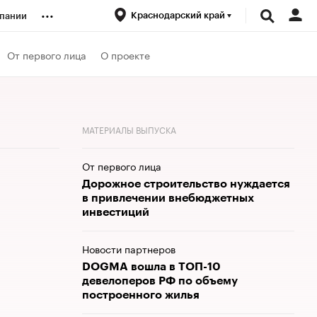
...
Краснодарский край
пании
ренды
От первого лица
О проекте
луб
МАТЕРИАЛЫ ВЫПУСКА
ансы
От первого лица
Дорожное строительство нуждается
в привлечении внебюджетных
инвестиций
Новости партнеров
DOGMA вошла в ТОП-10
девелоперов РФ по объему
построенного жилья