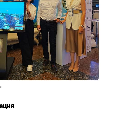
»
ация