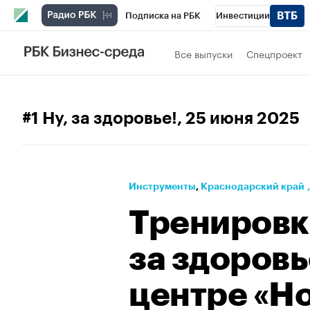
Подписка на РБК
Инвестиции
Телеканал
РБК Вино
Спорт
Школ
Все выпуски
Спецпроект
Визионеры
Национальные проекты
Исследования
Кредитные рейтинги
#1 Ну, за здоровье!
, 25 июня 2025
Спецпроекты
Проверка контрагентов
Рынок наличной валюты
Инструменты
⁠,
Краснодарский край
Тренировка
за здоровь
центре «Н