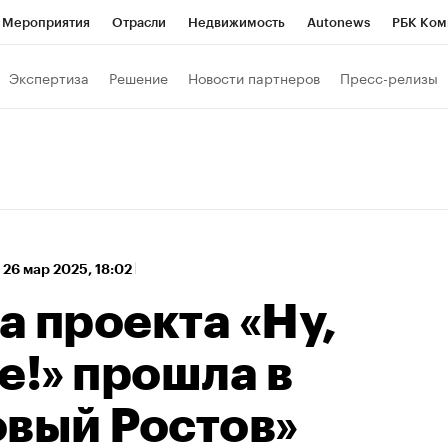
Мероприятия
Отрасли
Недвижимость
Autonews
РБК Ком
а управления РБК
РБК Образование
РБК Курсы
РБК Life
Т
Экспертиза
Решение
Новости партнеров
Пресс-релизы
Город
Стиль
Крипто
РБК Бизнес-среда
Дискуссионный к
Франшизы
Газета
Спецпроекты СПб
Конференции СПб
Политика
Экономика
Бизнес
Технологии и медиа
Фин
,
26 мар 2025, 18:02
 проекта «Ну,
е!» прошла в
овый Ростов»