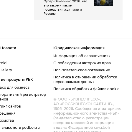
Супер-Эль-Ниньо 2026: что
это такое и какие
последствия ждут мир и
Россию
 Новости
Юридическая информация
Информация об ограничениях
roid
О соблюдении авторских прав
allery
Пользовательское соглашение
Политика в отношении обработки
гие продукты РБК
персональных данных
ако для бизнеса
Политика обработки файлов cookie
поративный регистратор
енов
© ООО «БИЗНЕСПРЕСС»,
АО «РОСБИЗНЕСКОНСАЛТИНГ»,
тинг сайтов
1995–2026
. Сообщения и материалы
.решения
информационного агентства «РБК»
(свидетельство о регистрации
комства
средства массовой информации
 знакомств podbor.ru
выдано Федеральной службой
по надзору в сфере связи,