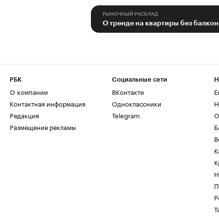
РЫНОЧНЫЙ РАСКЛАД
О тренде на квартиры без балко
РБК
Социальные сети
Н
О компании
ВКонтакте
Е
Контактная информация
Одноклассники
Н
Редакция
Telegram
О
Размещение рекламы
Б
В
К
К
Н
П
Р
Т