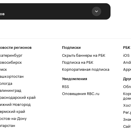
нов
овости регионов
Подписки
РБК
катеринбург
Скрыть баннеры на РБК
iOS
овосибирск
Подписка на РБК
And
мск
Корпоративная подписка
AppG
ашкортостан
Уведомления
Дру
ологда
RSS
Обл
алининград
Оповещения RBC.ru
Кор
раснодарский край
дом
ижний Новгород
Хос
ермский край
Рег
остов-на-Дону
Зна
атарстан
Сайт