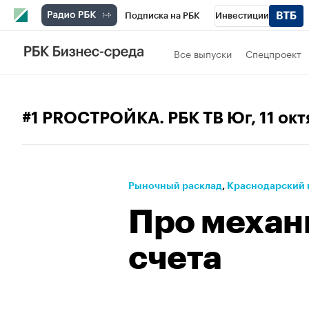
Подписка на РБК
Инвестиции
Телеканал
РБК Вино
Спорт
Школ
Все выпуски
Спецпроект
Визионеры
Национальные проекты
Исследования
Кредитные рейтинги
#1 PROСТРОЙКА. РБК ТВ Юг
, 11 ок
Спецпроекты
Проверка контрагентов
Рынок наличной валюты
Рыночный расклад
⁠,
Краснодарский 
Про механ
счета