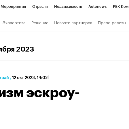
Мероприятия
Отрасли
Недвижимость
Autonews
РБК Ком
а управления РБК
РБК Образование
РБК Курсы
РБК Life
Т
Экспертиза
Решение
Новости партнеров
Пресс-релизы
Город
Стиль
Крипто
РБК Бизнес-среда
Дискуссионный к
Франшизы
Газета
Спецпроекты СПб
Конференции СПб
тября 2023
Политика
Экономика
Бизнес
Технологии и медиа
Фин
край
,
12 окт 2023, 14:02
изм эскроу-