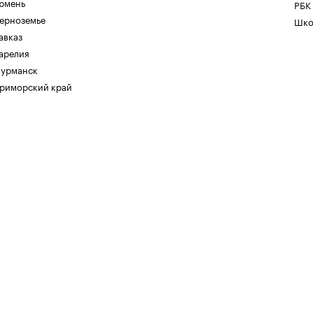
юмень
РБК
ерноземье
Шко
авказ
арелия
урманск
риморский край