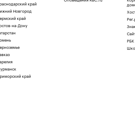
раснодарский край
дом
ижний Новгород
Хос
ермский край
Рег
остов-на-Дону
Зна
атарстан
Сайт
юмень
РБК
ерноземье
Шко
авказ
арелия
урманск
риморский край