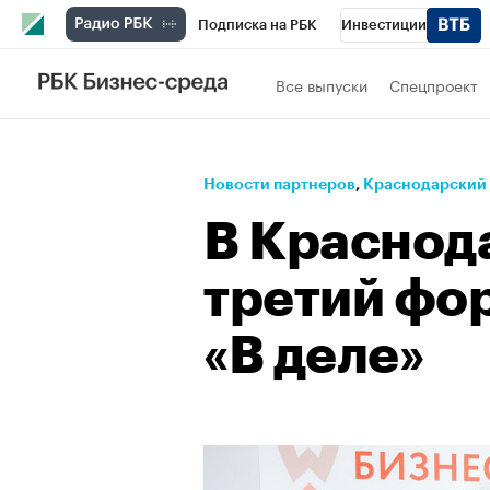
Подписка на РБК
Инвестиции
Телеканал
РБК Вино
Спорт
Школ
Все выпуски
Спецпроект
Визионеры
Национальные проекты
Исследования
Кредитные рейтинги
Новости партнеров
⁠,
Краснодарский
Спецпроекты
Проверка контрагентов
В Краснод
Рынок наличной валюты
третий фо
«В деле»