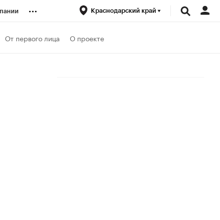
...
Краснодарский край
пании
ренды
От первого лица
О проекте
луб
ансы