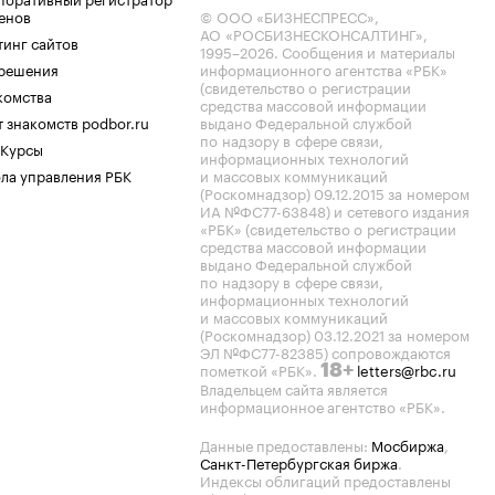
енов
© ООО «БИЗНЕСПРЕСС»,
АО «РОСБИЗНЕСКОНСАЛТИНГ»,
тинг сайтов
1995–2026
. Сообщения и материалы
.решения
информационного агентства «РБК»
(свидетельство о регистрации
комства
средства массовой информации
 знакомств podbor.ru
выдано Федеральной службой
по надзору в сфере связи,
 Курсы
информационных технологий
ла управления РБК
и массовых коммуникаций
(Роскомнадзор) 09.12.2015 за номером
ИА №ФС77-63848) и сетевого издания
«РБК» (свидетельство о регистрации
средства массовой информации
выдано Федеральной службой
по надзору в сфере связи,
информационных технологий
и массовых коммуникаций
(Роскомнадзор) 03.12.2021 за номером
ЭЛ №ФС77-82385) сопровождаются
пометкой «РБК».
letters@rbc.ru
18+
Владельцем сайта является
информационное агентство «РБК».
Данные предоставлены:
Мосбиржа
,
Санкт-Петербургская биржа
.
Индексы облигаций предоставлены