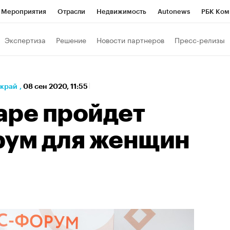
Мероприятия
Отрасли
Недвижимость
Autonews
РБК Ком
а управления РБК
РБК Образование
РБК Курсы
РБК Life
Т
Экспертиза
Решение
Новости партнеров
Пресс-релизы
Город
Стиль
Крипто
РБК Бизнес-среда
Дискуссионный к
Франшизы
Газета
Спецпроекты СПб
Конференции СПб
 край
,
08 сен 2020, 11:55
Политика
Экономика
Бизнес
Технологии и медиа
Фин
аре пройдет
рум для женщин