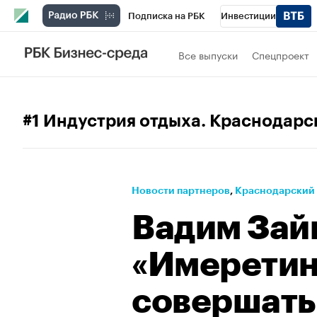
Подписка на РБК
Инвестиции
РБК Вино
Спорт
Школа управления
Все выпуски
Спецпроект
Национальные проекты
Город
Стил
Кредитные рейтинги
Франшизы
Га
#1 Индустрия отдыха. Краснодарс
Проверка контрагентов
Политика
Э
Новости партнеров
⁠,
Краснодарский
Вадим Зай
«Имеретин
совершать