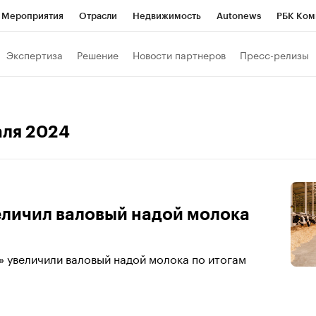
Мероприятия
Отрасли
Недвижимость
Autonews
РБК Ком
а управления РБК
РБК Образование
РБК Курсы
РБК Life
Т
Экспертиза
Решение
Новости партнеров
Пресс-релизы
Город
Стиль
Крипто
РБК Бизнес-среда
Дискуссионный к
Франшизы
Газета
Спецпроекты СПб
Конференции СПб
аля 2024
Политика
Экономика
Бизнес
Технологии и медиа
Фин
еличил валовый надой молока
 увеличили валовый надой молока по итогам