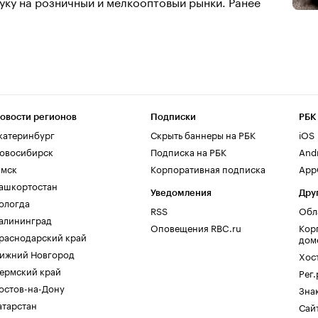
ь муку на розничный и мелкооптовый рынки. Ранее
овости регионов
Подписки
РБК
катеринбург
Скрыть баннеры на РБК
iOS
овосибирск
Подписка на РБК
And
мск
Корпоративная подписка
AppG
ашкортостан
Уведомления
Дру
ологда
RSS
Обл
алининград
Оповещения RBC.ru
Кор
раснодарский край
дом
ижний Новгород
Хос
ермский край
Рег
остов-на-Дону
Зна
атарстан
Сайт