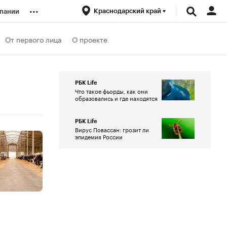
...
Краснодарский край
пании
ренды
От первого лица
О проекте
луб
РБК Life
Что такое фьорды, как они
образовались и где находятся
ансы
РБК Life
Вирус Повассан: грозит ли
эпидемия России