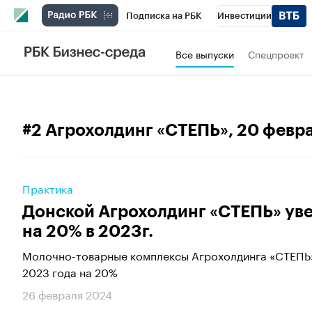
Подписка на РБК
Инвестиции
Телеканал
РБК Вино
Спорт
Школ
Все выпуски
Спецпроект
Визионеры
Национальные проекты
Исследования
Кредитные рейтинги
#2 Агрохолдинг «СТЕПЬ»
, 20 февр
Спецпроекты
Проверка контрагентов
Рынок наличной валюты
Практика
Донской Агрохолдинг «СТЕПЬ» ув
на 20% в 2023г.
Молочно-товарные комплексы Агрохолдинга «СТЕПЬ»
2023 года на 20%
26 февраля 2024