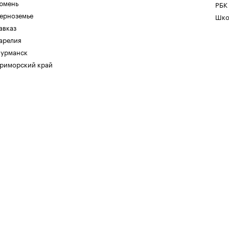
юмень
РБК
ерноземье
Шко
авказ
арелия
урманск
риморский край