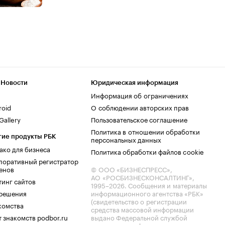
 Новости
Юридическая информация
Информация об ограничениях
roid
О соблюдении авторских прав
allery
Пользовательское соглашение
Политика в отношении обработки
гие продукты РБК
персональных данных
ако для бизнеса
Политика обработки файлов cookie
поративный регистратор
енов
© ООО «БИЗНЕСПРЕСС»,
АО «РОСБИЗНЕСКОНСАЛТИНГ»,
тинг сайтов
1995–2026
. Сообщения и материалы
.решения
информационного агентства «РБК»
(свидетельство о регистрации
комства
средства массовой информации
 знакомств podbor.ru
выдано Федеральной службой