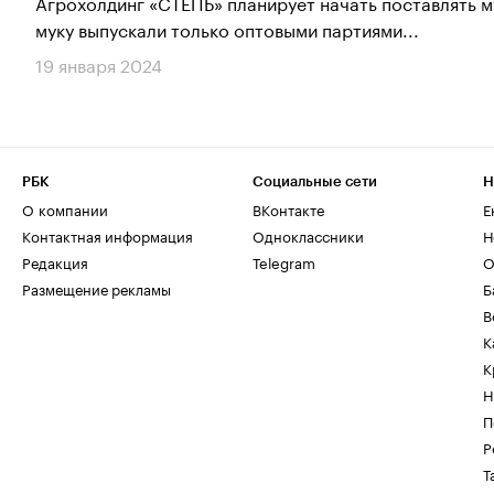
​​​​​​​Агрохолдинг «СТЕПЬ» планирует начать поставлят
муку выпускали только оптовыми партиями...
19 января 2024
РБК
Социальные сети
Н
О компании
ВКонтакте
Е
Контактная информация
Одноклассники
Н
Редакция
Telegram
О
Размещение рекламы
Б
В
К
К
Н
П
Р
Т